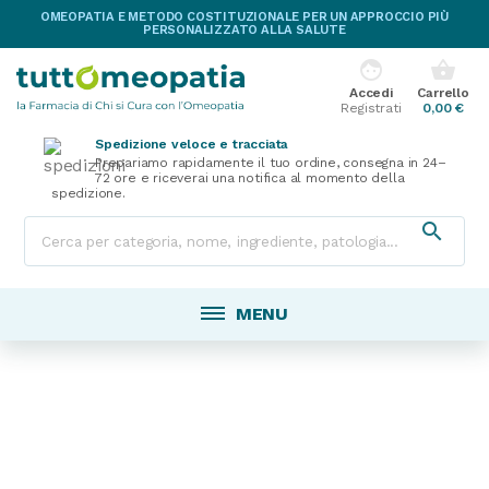
OMEOPATIA E METODO COSTITUZIONALE PER UN APPROCCIO PIÙ
PERSONALIZZATO ALLA SALUTE
face
shopping_basket
Accedi
Carrello
Registrati
0,00 €
Spedizione veloce e tracciata
Prepariamo rapidamente il tuo ordine, consegna in 24–
72 ore e riceverai una notifica al momento della
spedizione.

MENU