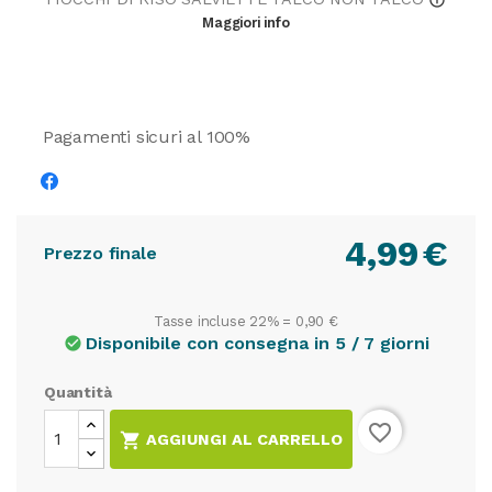
info_outline
Maggiori info
Pagamenti sicuri al 100%
4,99
€
Prezzo finale
Tasse incluse 22% =
0,90 €
Disponibile con consegna in 5 / 7 giorni
check_circle
Quantità
favorite_border

AGGIUNGI AL CARRELLO