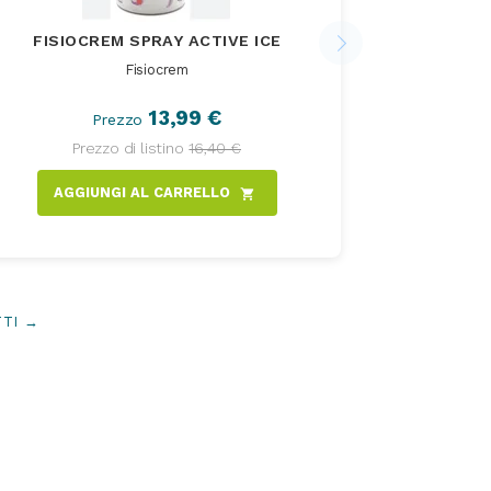
FISIOCREM SPRAY ACTIVE ICE
IMOPRO V-C
Fisiocrem
13,99 €
Prezzo
Prezzo di listino
16,40 €
Pr
AGGIUNGI AL CARRELLO
AGGI
shopping_cart
TTI →