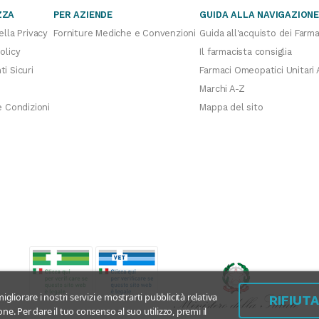
ZZA
PER AZIENDE
GUIDA ALLA NAVIGAZION
ella Privacy
Forniture Mediche e Convenzioni
Guida all'acquisto dei Farma
olicy
Il farmacista consiglia
i Sicuri
Farmaci Omeopatici Unitari 
Marchi A-Z
e Condizioni
Mappa del sito
igliorare i nostri servizi e mostrarti pubblicità relativa
RIFIUT
ne. Per dare il tuo consenso al suo utilizzo, premi il