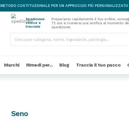
 METODO COSTITUZIONALE PER UN APPROCCIO PIÙ PERSONALIZZATO
Spedizione
Prepariamo rapidamente il tuo ordine, conseg
veloce e
72 ore e riceverai una notifica al momento de
tracciata
spedizione.
Marchi
Rimedi per...
Blog
Traccia il tuo pacco
Seno