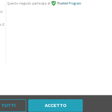
Questo negozio partecipa al
Program
E
ci
A-Z
A TUTTI
ACCETTO