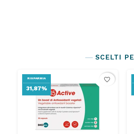
Subcategories
SCELTI PE
favorite_border
RISPARMIA
31,87%