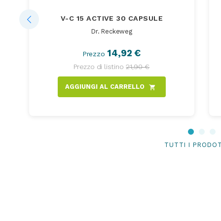
V-C 15 ACTIVE 30 CAPSULE
Dr. Reckeweg
14,92 €
Prezzo
Prezzo di listino
21,90 €
AGGIUNGI AL CARRELLO
shopping_cart
TUTTI I PRODO