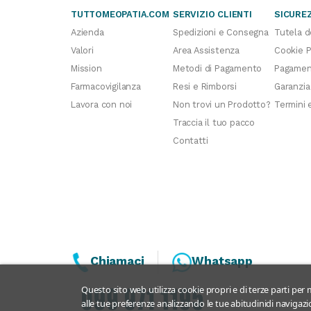
TUTTOMEOPATIA.COM
SERVIZIO CLIENTI
SICURE
Azienda
Spedizioni e Consegna
Tutela d
Valori
Area Assistenza
Cookie P
Mission
Metodi di Pagamento
Pagament
Farmacovigilanza
Resi e Rimborsi
Garanzia
Lavora con noi
Non trovi un Prodotto?
Termini 
Traccia il tuo pacco
Contatti
Chiamaci
Whatsapp
Questo sito web utilizza cookie propri e di terze parti per m
alle tue preferenze analizzando le tue abitudinidi navigazio