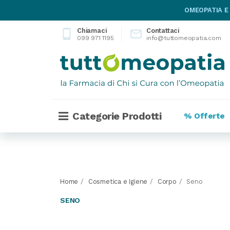
OMEOPATIA E
Chiamaci
Contattaci
phone_android

099 971 1195
info@tuttomeopatia.com
Categorie Prodotti
% Offerte
Home
Cosmetica e Igiene
Corpo
Seno
SENO