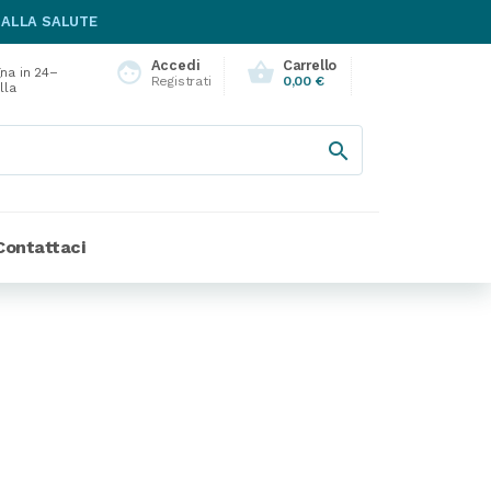
 ALLA SALUTE
Accedi
Carrello
face
shopping_basket
na in 24–
Registrati
0,00 €
lla

Contattaci