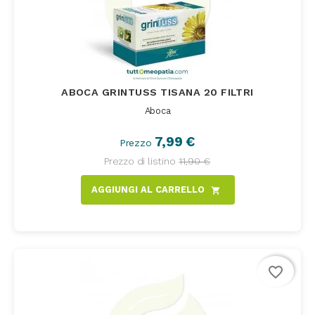
ABOCA GRINTUSS TISANA 20 FILTRI
Aboca
7,99 €
Prezzo
Prezzo di listino
11,90 €
AGGIUNGI AL CARRELLO
shopping_cart
favorite_border