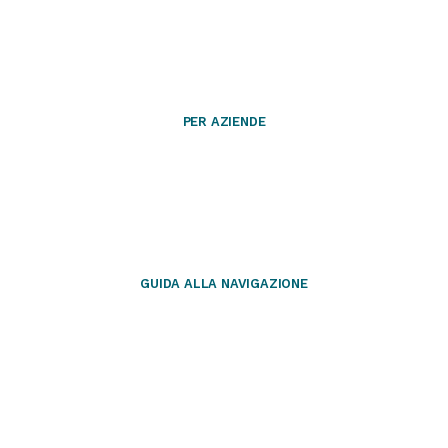
PER AZIENDE
GUIDA ALLA NAVIGAZIONE
Questo negozio partecipa al
Program