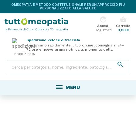
OMEOPATIA E METODO COSTITUZIONALE PER UN APPROCCIO PIÙ
PERSONALIZZATO ALLA SALUTE
face
shopping_basket
Accedi
Carrello
Registrati
0,00 €
Spedizione veloce e tracciata
Prepariamo rapidamente il tuo ordine, consegna in 24–
72 ore e riceverai una notifica al momento della
spedizione.

MENU