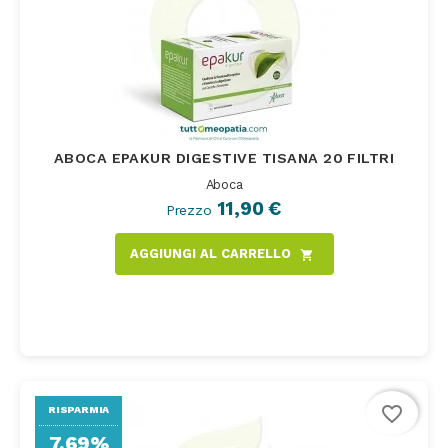
ABOCA EPAKUR DIGESTIVE TISANA 20 FILTRI
Aboca
11,90 €
Prezzo
AGGIUNGI AL CARRELLO
shopping_cart
favorite_border
RISPARMIA
7,69%