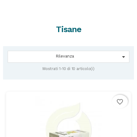
Tisane

Rilevanza
Mostrati 1-10 di 10 articolo(i)
favorite_border