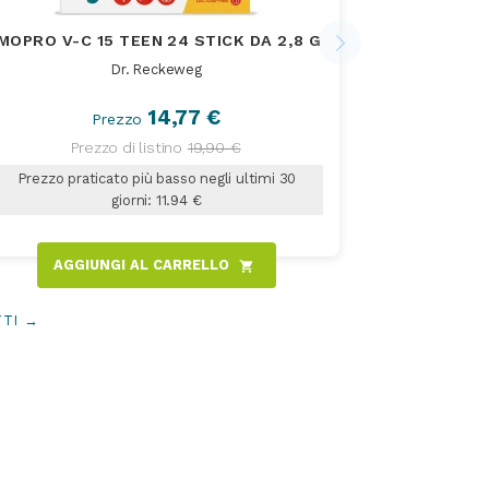
IMOPRO V-C 15 TEEN 24 STICK DA 2,8 G
FISIOC
Dr. Reckeweg
14,77 €
Prezzo
Prezzo di listino
19,90 €
Pr
Prezzo praticato più basso negli ultimi 30
Prezzo prat
giorni: 11.94 €
AGGIUNGI AL CARRELLO
AGGI
shopping_cart
TTI →