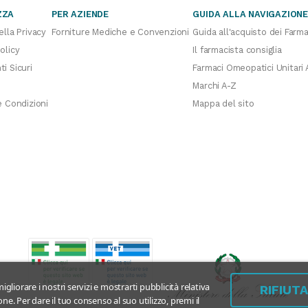
ZZA
PER AZIENDE
GUIDA ALLA NAVIGAZION
ella Privacy
Forniture Mediche e Convenzioni
Guida all'acquisto dei Farma
olicy
Il farmacista consiglia
i Sicuri
Farmaci Omeopatici Unitari 
Marchi A-Z
e Condizioni
Mappa del sito
igliorare i nostri servizi e mostrarti pubblicità relativa
RIFIUT
ne. Per dare il tuo consenso al suo utilizzo, premi il