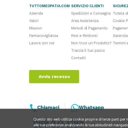
TUTTOMEOPATIA.COM
SERVIZIO CLIENTI
SICURE
Azienda
Spedizioni e Consegna
Tutela d
Valori
Area Assistenza
Cookie P
Mission
Metodi di Pagamento
Pagament
Farmacovigilanza
Resi e Rimborsi
Garanzia
Lavora con noi
Non trovi un Prodotto?
Termini 
Traccia il tuo pacco
Contatti
Avvia recesso
Chiamaci
Whatsapp
Questo sito web utilizza cookie propri e di terze parti per m
alle tue preferenze analizzando le tue abitudinidi navigazio