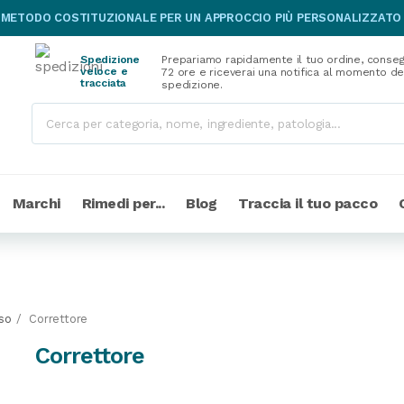
 METODO COSTITUZIONALE PER UN APPROCCIO PIÙ PERSONALIZZATO
Spedizione
Prepariamo rapidamente il tuo ordine, conseg
veloce e
72 ore e riceverai una notifica al momento de
tracciata
spedizione.
Marchi
Rimedi per...
Blog
Traccia il tuo pacco
so
Correttore
Correttore