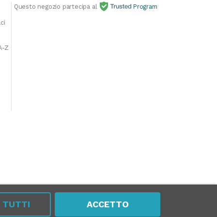
Questo negozio partecipa al
Program
E
ci
A-Z
A TUTTI
ACCETTO