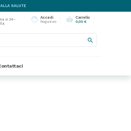
 ALLA SALUTE
Accedi
Carrello
face
shopping_basket
na in 24–
Registrati
0,00 €
lla

Contattaci