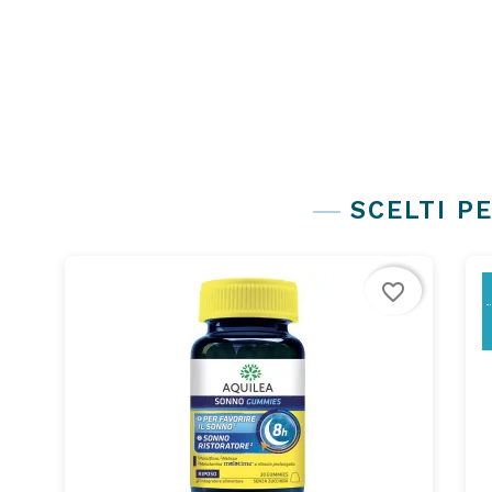
Subcategories
SCELTI PE
favorite_border