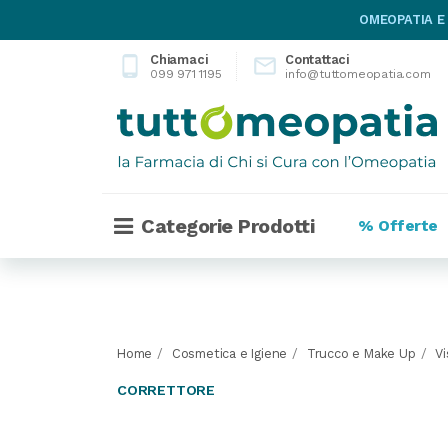
OMEOPATIA E
Chiamaci
Contattaci
phone_android

099 971 1195
info@tuttomeopatia.com
Categorie Prodotti
% Offerte
Home
Cosmetica e Igiene
Trucco e Make Up
Vi
CORRETTORE