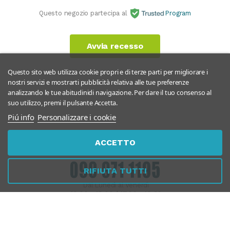
Questo negozio partecipa al
Program
Avvia recesso
Questo sito web utilizza cookie propri e di terze parti per migliorare i
nostri servizi e mostrarti pubblicità relativa alle tue preferenze
analizzando le tue abitudinidi navigazione. Per dare il tuo consenso al
suo utilizzo, premi il pulsante Accetta.
Piú info
Personalizzare i cookie
Chiamaci
Whatsapp
ACCETTO
RIFIUTA TUTTI
Dal Lunedì al Venerdì
10:00 - 13:00 / 17.00 - 19.30