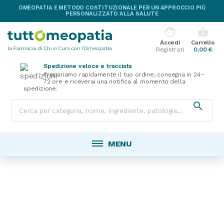
OMEOPATIA E METODO COSTITUZIONALE PER UN APPROCCIO PIÙ
PERSONALIZZATO ALLA SALUTE
face
shopping_basket
Accedi
Carrello
Registrati
0,00 €
Spedizione veloce e tracciata
Prepariamo rapidamente il tuo ordine, consegna in 24–
72 ore e riceverai una notifica al momento della
spedizione.

MENU