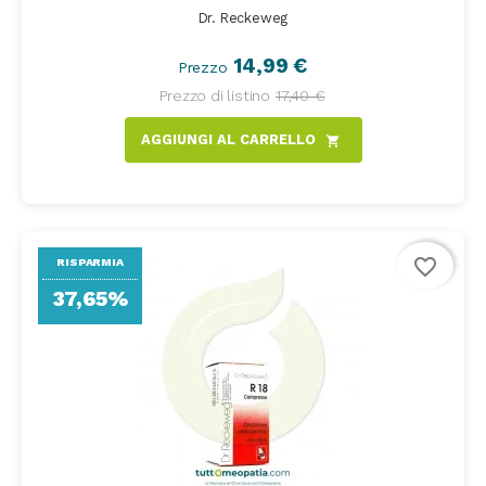
Dr. Reckeweg
14,99 €
Prezzo
Prezzo di listino
17,40 €
AGGIUNGI AL CARRELLO
shopping_cart
favorite_border
RISPARMIA
37,65%