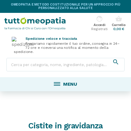
OMEOPATIA E METODO COSTITUZIONALE PER UN APPROCCIO PIÙ
PERSONALIZZATO ALLA SALUTE
face
shopping_basket
Accedi
Carrello
Registrati
0,00 €
Spedizione veloce e tracciata
Prepariamo rapidamente il tuo ordine, consegna in 24–
72 ore e riceverai una notifica al momento della
spedizione.

MENU
Cistite in gravidanza