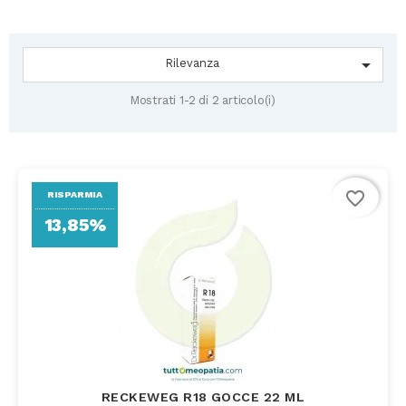

Rilevanza
Mostrati 1-2 di 2 articolo(i)
favorite_border
RISPARMIA
13,85%
RECKEWEG R18 GOCCE 22 ML