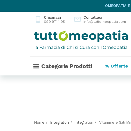
OMEOPATIA E
Chiamaci
Contattaci
phone_android

099 971 1195
info@tuttomeopatia.com
Categorie Prodotti
% Offerte
Home
Integratori
Integratori
Vitamine e Sali Mi