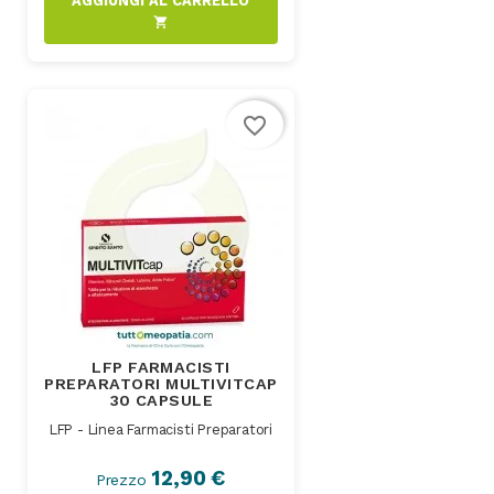
AGGIUNGI AL CARRELLO
shopping_cart
favorite_border
LFP FARMACISTI
PREPARATORI MULTIVITCAP
30 CAPSULE
LFP - Linea Farmacisti Preparatori
12,90 €
Prezzo