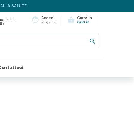
 ALLA SALUTE
Accedi
Carrello
face
shopping_basket
na in 24–
Registrati
0,00 €
lla

Contattaci