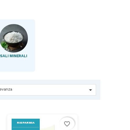
SALI MINERALI

levanza
favorite_border
RISPARMIA