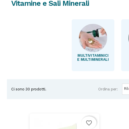
Vitamine e Sali Minerali
Subcategories
MULTIVITAMINICI
E MULTIMINERALI
Ri
Ordina per:
Ci sono 30 prodotti.
favorite_border