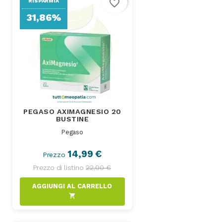
favorite_border
RISPARMIA
31,86%
PEGASO AXIMAGNESIO 20
BUSTINE
Pegaso
14,99 €
Prezzo
Prezzo di listino
22,00 €
AGGIUNGI AL CARRELLO
shopping_cart