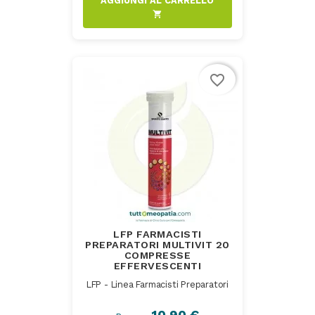
AGGIUNGI AL CARRELLO
shopping_cart
favorite_border
LFP FARMACISTI
PREPARATORI MULTIVIT 20
COMPRESSE
EFFERVESCENTI
LFP - Linea Farmacisti Preparatori