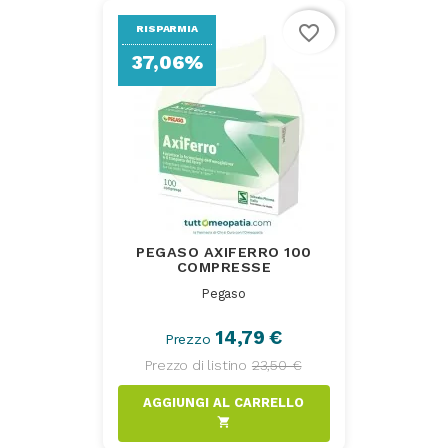
favorite_border
RISPARMIA
37,06%
PEGASO AXIFERRO 100
COMPRESSE
Pegaso
14,79 €
Prezzo
Prezzo di listino
23,50 €
AGGIUNGI AL CARRELLO
shopping_cart