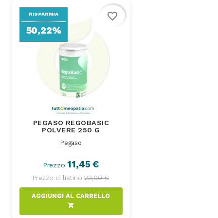
favorite_border
RISPARMIA
50,22%
PEGASO REGOBASIC
POLVERE 250 G
Pegaso
11,45 €
Prezzo
Prezzo di listino
23,00 €
AGGIUNGI AL CARRELLO
shopping_cart