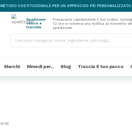
 METODO COSTITUZIONALE PER UN APPROCCIO PIÙ PERSONALIZZATO
Spedizione
Prepariamo rapidamente il tuo ordine, conseg
veloce e
72 ore e riceverai una notifica al momento de
tracciata
spedizione.
Marchi
Rimedi per...
Blog
Traccia il tuo pacco
nerali