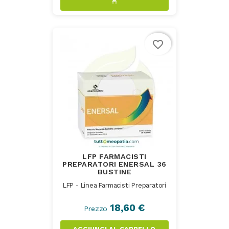
shopping_cart
favorite_border
LFP FARMACISTI
PREPARATORI ENERSAL 36
BUSTINE
LFP - Linea Farmacisti Preparatori
18,60 €
Prezzo