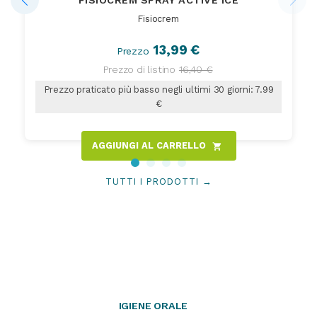
FISIOCREM SPRAY ACTIVE ICE
Fisiocrem
13,99 €
Prezzo
Prezzo di listino
16,40 €
Prezzo praticato più basso negli ultimi 30 giorni: 7.99
€
AGGIUNGI AL CARRELLO
shopping_cart
TUTTI I PRODOTTI →
IGIENE ORALE