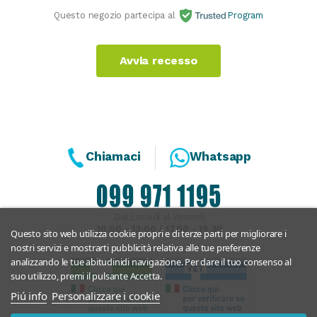
Questo negozio partecipa al
Program
Avvia recesso
Chiamaci
Whatsapp
Dal Lunedì al Venerdì
10:00 - 13:00 / 17.00 - 19.30
Questo sito web utilizza cookie propri e di terze parti per migliorare i
nostri servizi e mostrarti pubblicità relativa alle tue preferenze
analizzando le tue abitudinidi navigazione. Per dare il tuo consenso al
suo utilizzo, premi il pulsante Accetta.
Piú info
Personalizzare i cookie