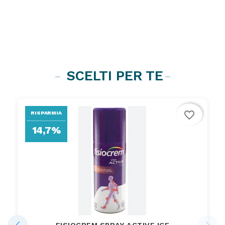
SCELTI PER TE
favorite_border
RISPARMIA
14,7%