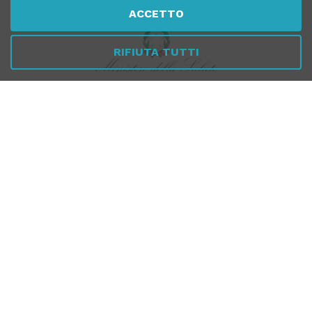
ACCETTO
RIFIUTA TUTTI
Per verificare che Tuttomeopatia è una Farmacia Online
Italiana affidabile, autorizzata dal Ministero della Salute,
CLICCA QUI
PAGAMENTI
SICURI
SPEDIZIONI RAPIDE
SEGUICI SUI SOCIAL