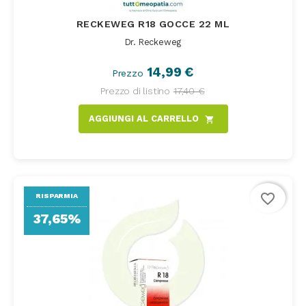
RECKEWEG R18 GOCCE 22 ML
Dr. Reckeweg
14,99 €
Prezzo
Prezzo di listino
17,40 €
AGGIUNGI AL CARRELLO
shopping_cart
favorite_border
RISPARMIA
37,65%