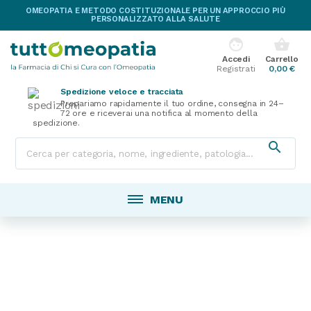
OMEOPATIA E METODO COSTITUZIONALE PER UN APPROCCIO PIÙ
PERSONALIZZATO ALLA SALUTE
face
shopping_basket
Accedi
Carrello
Registrati
0,00 €
Spedizione veloce e tracciata
Prepariamo rapidamente il tuo ordine, consegna in 24–
72 ore e riceverai una notifica al momento della
spedizione.

MENU