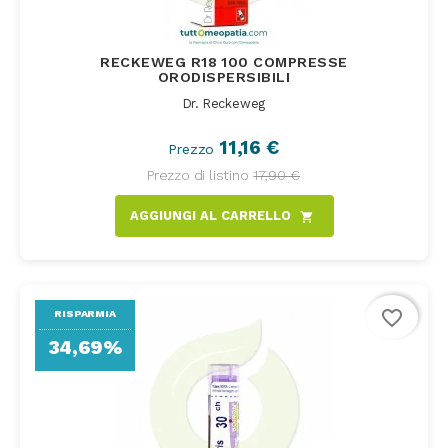
RECKEWEG R18 100 COMPRESSE
ORODISPERSIBILI
Dr. Reckeweg
11,16 €
Prezzo
Prezzo di listino
17,90 €
AGGIUNGI AL CARRELLO
shopping_cart
favorite_border
RISPARMIA
34,69%