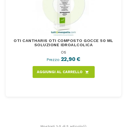
OTI CANTHARIS OTI COMPOSTO GOCCE 50 ML
SOLUZIONE IDROALCOLICA
Oti
22,90 €
Prezzo
AGGIUNGI AL CARRELLO
shopping_cart
Mostrati 1-5 di 5 articolo(i)