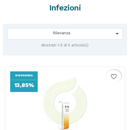
Infezioni

Rilevanza
Mostrati 1-5 di 5 articolo(i)
favorite_border
RISPARMIA
13,85%