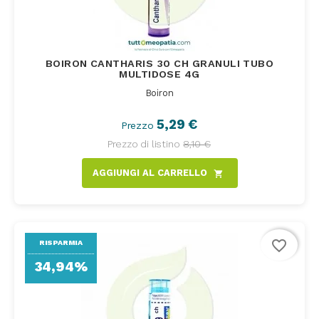
BOIRON CANTHARIS 30 CH GRANULI TUBO
MULTIDOSE 4G
Boiron
5,29 €
Prezzo
Prezzo di listino
8,10 €
AGGIUNGI AL CARRELLO
shopping_cart
favorite_border
RISPARMIA
34,94%