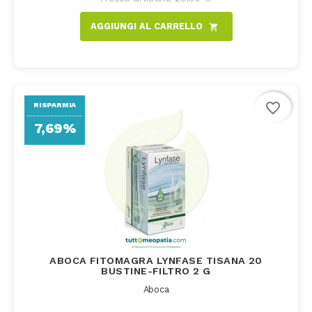
AGGIUNGI AL CARRELLO
shopping_cart
favorite_border
RISPARMIA
7,69%
ABOCA FITOMAGRA LYNFASE TISANA 20
BUSTINE-FILTRO 2 G
Aboca