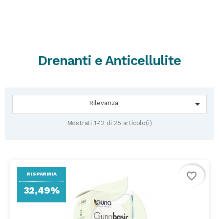
Drenanti e Anticellulite

Rilevanza
Mostrati 1-12 di 25 articolo(i)
favorite_border
RISPARMIA
32,49%