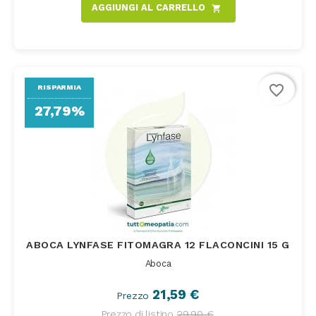
AGGIUNGI AL CARRELLO
shopping_cart
favorite_border
RISPARMIA
27,79%
ABOCA LYNFASE FITOMAGRA 12 FLACONCINI 15 G
Aboca
21,59 €
Prezzo
Prezzo di listino
29,90 €