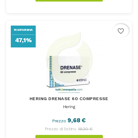
favorite_border
RISPARMIA
47,1%
HERING DRENASE 60 COMPRESSE
Hering
9,68 €
Prezzo
Prezzo di listino
18,30 €