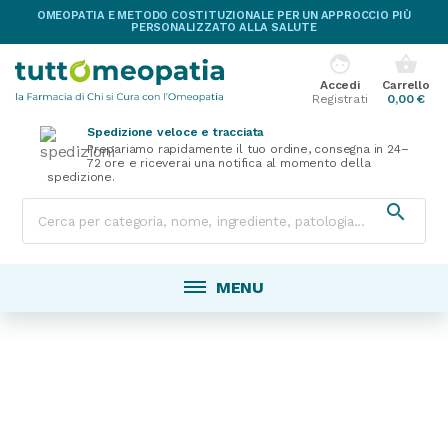
OMEOPATIA E METODO COSTITUZIONALE PER UN APPROCCIO PIÙ
PERSONALIZZATO ALLA SALUTE
face
shopping_basket
Accedi
Carrello
Registrati
0,00 €
Spedizione veloce e tracciata
Prepariamo rapidamente il tuo ordine, consegna in 24–
72 ore e riceverai una notifica al momento della
spedizione.

MENU