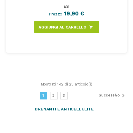
ESI
19,90 €
Prezzo
AGGIUNGI AL CARRELLO
shopping_cart
Mostrati 1-12 di 25 articolo(i)

Successivo
1
2
3
DRENANTI E ANTICELLULITE