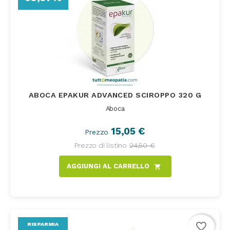
ABOCA EPAKUR ADVANCED SCIROPPO 320 G
Aboca
15,05 €
Prezzo
Prezzo di listino
24,50 €
AGGIUNGI AL CARRELLO
shopping_cart
favorite_border
RISPARMIA