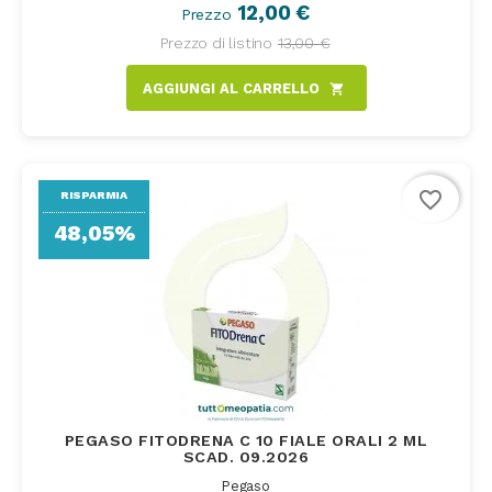
12,00 €
Prezzo
Prezzo di listino
13,00 €
AGGIUNGI AL CARRELLO
shopping_cart
favorite_border
RISPARMIA
48,05%
PEGASO FITODRENA C 10 FIALE ORALI 2 ML
SCAD. 09.2026
Pegaso