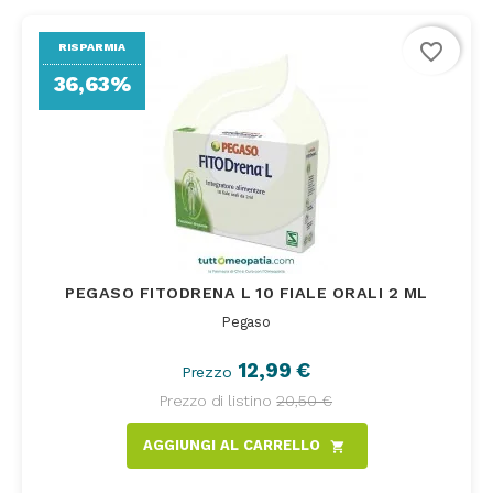
favorite_border
RISPARMIA
36,63%
PEGASO FITODRENA L 10 FIALE ORALI 2 ML
Pegaso
12,99 €
Prezzo
Prezzo di listino
20,50 €
AGGIUNGI AL CARRELLO
shopping_cart