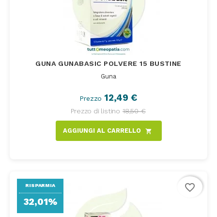
GUNA GUNABASIC POLVERE 15 BUSTINE
Guna
12,49 €
Prezzo
Prezzo di listino
18,50 €
AGGIUNGI AL CARRELLO
shopping_cart
favorite_border
RISPARMIA
32,01%