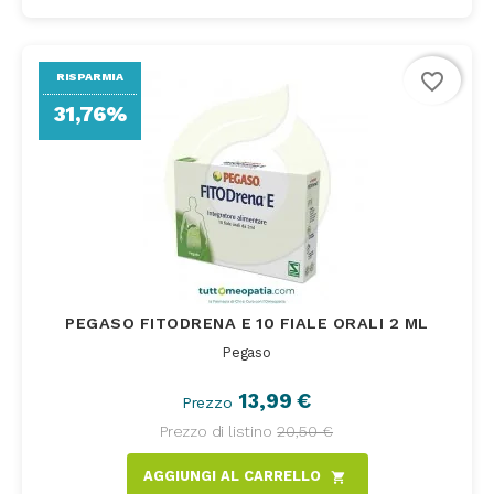
favorite_border
RISPARMIA
31,76%
PEGASO FITODRENA E 10 FIALE ORALI 2 ML
Pegaso
13,99 €
Prezzo
Prezzo di listino
20,50 €
AGGIUNGI AL CARRELLO
shopping_cart