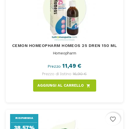
CEMON HOMEOPHARM HOMEOS 25 DREN 150 ML
Homeopharm
11,49 €
Prezzo
Prezzo di listino
16,90 €
AGGIUNGI AL CARRELLO
shopping_cart
favorite_border
RISPARMIA
38,57%