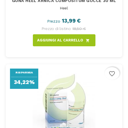
GUNA HEEL ARNICA COMPOSITUM GOCCE 30 ML
Heel
13,99 €
Prezzo
Prezzo di listino
18,50 €
AGGIUNGI AL CARRELLO
shopping_cart
favorite_border
RISPARMIA
34,22%