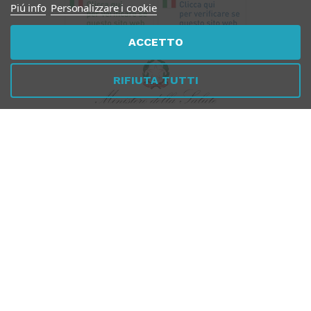
Piú info
Personalizzare i cookie
ACCETTO
RIFIUTA TUTTI
Per verificare che Tuttomeopatia è una Farmacia Online
Italiana affidabile, autorizzata dal Ministero della Salute,
CLICCA QUI
PAGAMENTI
SICURI
SPEDIZIONI RAPIDE
SEGUICI SUI SOCIAL