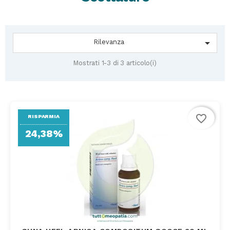

Rilevanza
Mostrati 1-3 di 3 articolo(i)
favorite_border
RISPARMIA
24,38%