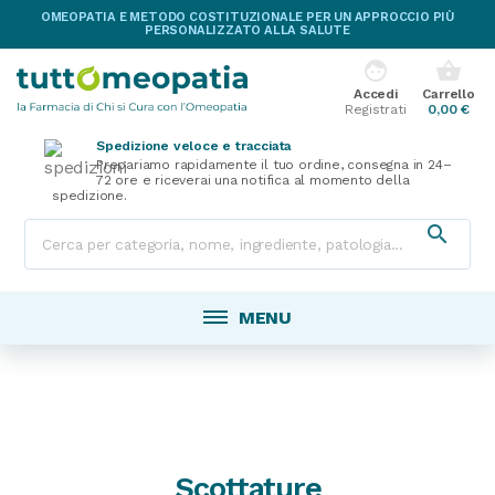
OMEOPATIA E METODO COSTITUZIONALE PER UN APPROCCIO PIÙ
PERSONALIZZATO ALLA SALUTE
face
shopping_basket
Accedi
Carrello
Registrati
0,00 €
Spedizione veloce e tracciata
Prepariamo rapidamente il tuo ordine, consegna in 24–
72 ore e riceverai una notifica al momento della
spedizione.

MENU
Scottature