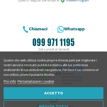
Questo negozio partecipa al
Program
Chiamaci
Whatsapp
Dal Lunedì al Venerdì
10:00 - 13:00 / 17.00 - 19.30
Questo sito web utilizza cookie propri e di terze parti per migliorare i
nostri servizi e mostrarti pubblicità relativa alle tue preferenze
analizzando le tue abitudinidi navigazione. Per dare il tuo consenso al
suo utilizzo, premi il pulsante Accetta.
Piú info
Personalizzare i cookie
ACCETTO
RIFIUTA TUTTI