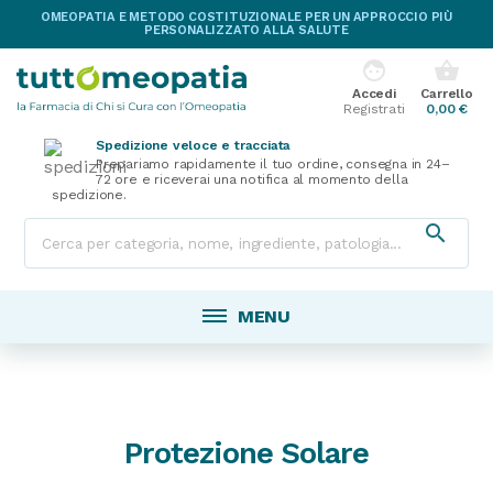
OMEOPATIA E METODO COSTITUZIONALE PER UN APPROCCIO PIÙ
PERSONALIZZATO ALLA SALUTE
face
shopping_basket
Accedi
Carrello
Registrati
0,00 €
Spedizione veloce e tracciata
Prepariamo rapidamente il tuo ordine, consegna in 24–
72 ore e riceverai una notifica al momento della
spedizione.

MENU
Protezione Solare