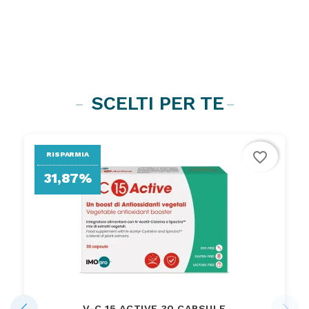
SCELTI PER TE
favorite_border
RISPARMIA
31,87%
V-C 15 ACTIVE 30 CAPSULE