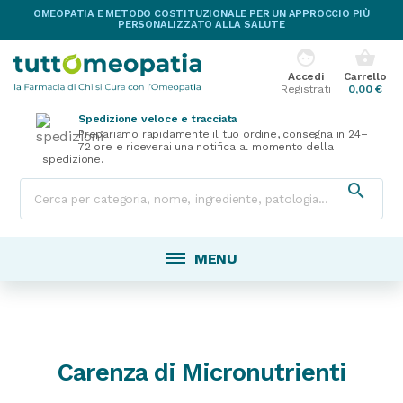
OMEOPATIA E METODO COSTITUZIONALE PER UN APPROCCIO PIÙ
PERSONALIZZATO ALLA SALUTE
face
shopping_basket
Accedi
Carrello
Registrati
0,00 €
Spedizione veloce e tracciata
Prepariamo rapidamente il tuo ordine, consegna in 24–
72 ore e riceverai una notifica al momento della
spedizione.

MENU
Carenza di Micronutrienti