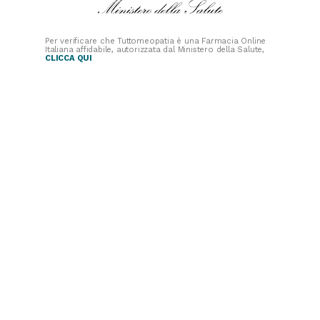
Per verificare che Tuttomeopatia è una Farmacia Online
Italiana affidabile, autorizzata dal Ministero della Salute,
CLICCA QUI
PAGAMENTI
SICURI
SPEDIZIONI RAPIDE
SEGUICI SUI SOCIAL