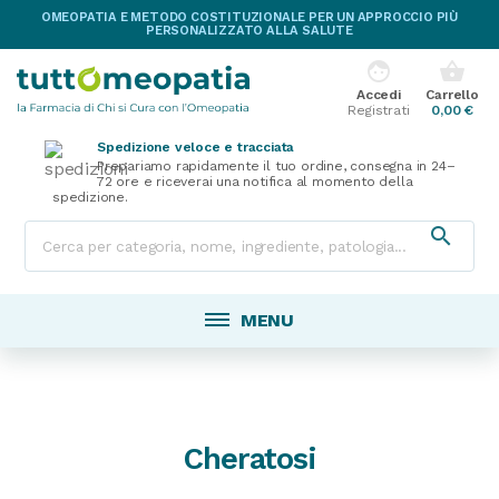
OMEOPATIA E METODO COSTITUZIONALE PER UN APPROCCIO PIÙ
PERSONALIZZATO ALLA SALUTE
face
shopping_basket
Accedi
Carrello
Registrati
0,00 €
Spedizione veloce e tracciata
Prepariamo rapidamente il tuo ordine, consegna in 24–
72 ore e riceverai una notifica al momento della
spedizione.

MENU
Cheratosi