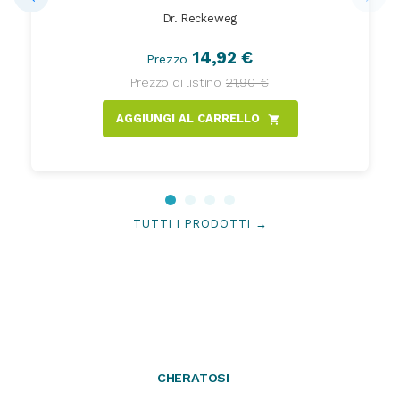
Dr. Reckeweg
14,92 €
Prezzo
Prezzo di listino
21,90 €
AGGIUNGI AL CARRELLO
shopping_cart
TUTTI I PRODOTTI →
CHERATOSI