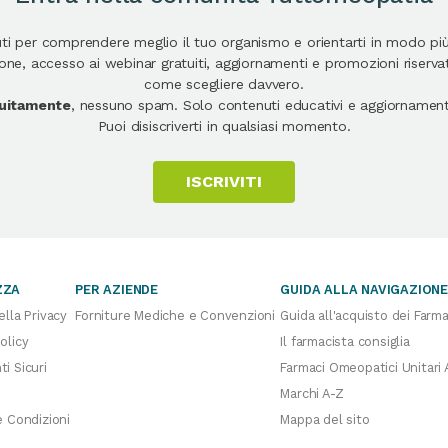
uti per comprendere meglio il tuo organismo e orientarti in modo pi
e, accesso ai webinar gratuiti, aggiornamenti e promozioni riservate
come scegliere davvero.
atuitamente
, nessuno spam. Solo contenuti educativi e aggiornamenti
Puoi disiscriverti in qualsiasi momento.
ISCRIVITI
ZZA
PER AZIENDE
GUIDA ALLA NAVIGAZION
ella Privacy
Forniture Mediche e Convenzioni
Guida all'acquisto dei Farma
olicy
Il farmacista consiglia
i Sicuri
Farmaci Omeopatici Unitari 
Marchi A-Z
e Condizioni
Mappa del sito