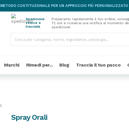
 METODO COSTITUZIONALE PER UN APPROCCIO PIÙ PERSONALIZZATO
Spedizione
Prepariamo rapidamente il tuo ordine, conseg
veloce e
72 ore e riceverai una notifica al momento de
tracciata
spedizione.
Marchi
Rimedi per...
Blog
Traccia il tuo pacco
li
Spray Orali