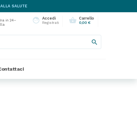
 ALLA SALUTE
Accedi
Carrello
face
shopping_basket
na in 24–
Registrati
0,00 €
lla

Contattaci