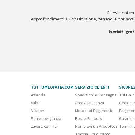
Ricevi conten
Approfondimenti su costituzione, terreno e prevenzion
Iscriviti gr
TUTTOMEOPATIA.COM
SERVIZIO CLIENTI
SICURE
Azienda
Spedizioni e Consegna
Tutela d
Valori
Area Assistenza
Cookie P
Mission
Metodi di Pagamento
Pagament
Farmacovigilanza
Resi e Rimborsi
Garanzia
Lavora con noi
Non trovi un Prodotto?
Termini 
Traccia il tuo pacco