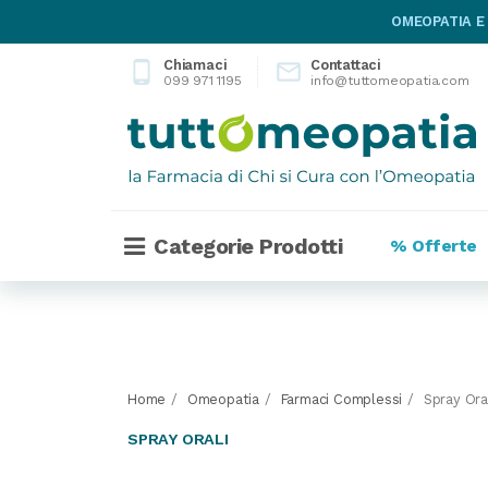
OMEOPATIA E
Chiamaci
Contattaci
phone_android

099 971 1195
info@tuttomeopatia.com
Categorie Prodotti
% Offerte
Home
Omeopatia
Farmaci Complessi
Spray Ora
SPRAY ORALI