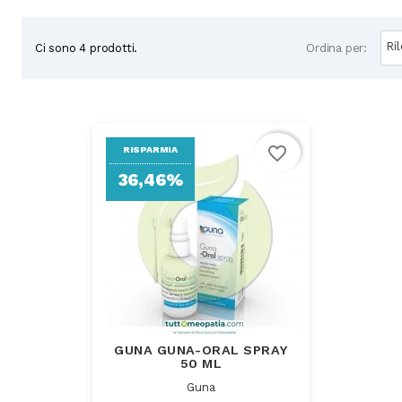
Subcategories
Ri
Ordina per:
Ci sono 4 prodotti.
favorite_border
RISPARMIA
36,46%
GUNA GUNA-ORAL SPRAY
50 ML
Guna