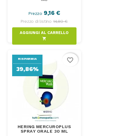
9,16 €
Prezzo
Prezzo di listino
14,80 €
AGGIUNGI AL CARRELLO
shopping_cart
favorite_border
RISPARMIA
39,86%
HERING MERCUROPLUS
SPRAY ORALE 30 ML