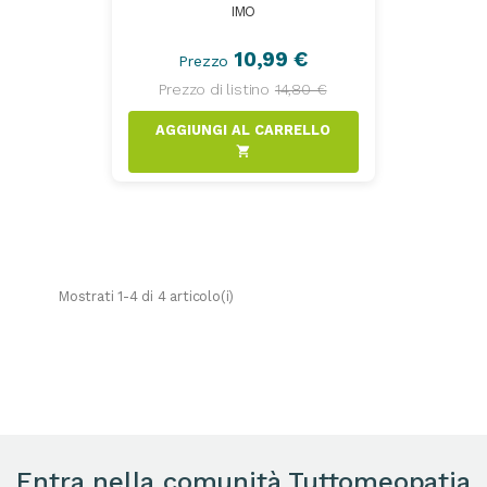
IMO
10,99 €
Prezzo
Prezzo di listino
14,80 €
AGGIUNGI AL CARRELLO
shopping_cart
Mostrati 1-4 di 4 articolo(i)
Entra nella comunità Tuttomeopatia