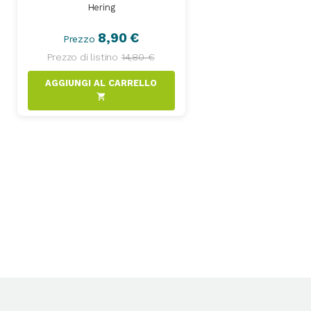
Hering
8,90 €
Prezzo
Prezzo di listino
14,80 €
AGGIUNGI AL CARRELLO
shopping_cart