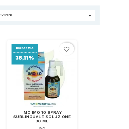

levanza
favorite_border
RISPARMIA
38,11%
IMO IMO 10 SPRAY
SUBLINGUALE SOLUZIONE
30 ML
IMO