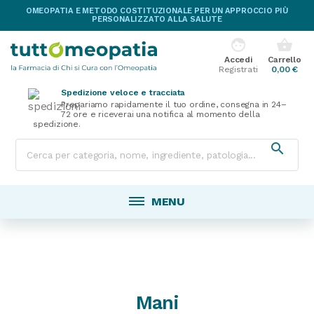
OMEOPATIA E METODO COSTITUZIONALE PER UN APPROCCIO PIÙ
PERSONALIZZATO ALLA SALUTE
face
shopping_basket
Accedi
Carrello
Registrati
0,00 €
Spedizione veloce e tracciata
Prepariamo rapidamente il tuo ordine, consegna in 24–
72 ore e riceverai una notifica al momento della
spedizione.

MENU
Mani