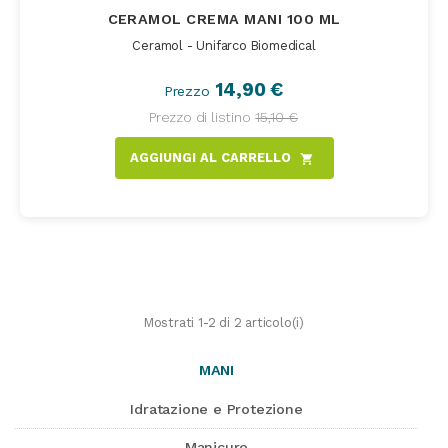
CERAMOL CREMA MANI 100 ML
Ceramol - Unifarco Biomedical
14,90 €
Prezzo
Prezzo di listino
15,10 €
AGGIUNGI AL CARRELLO
shopping_cart
Mostrati 1-2 di 2 articolo(i)
MANI
Idratazione e Protezione
Manicure