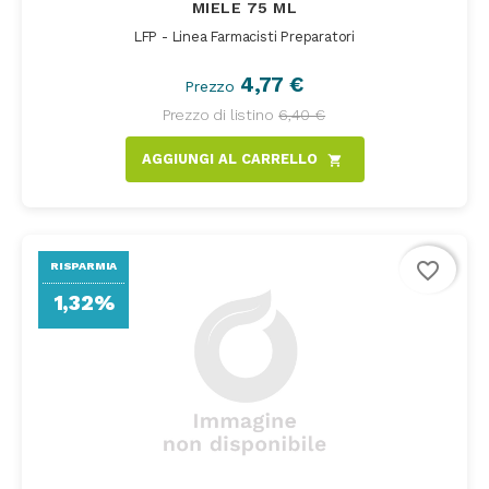
MIELE 75 ML
LFP - Linea Farmacisti Preparatori
4,77 €
Prezzo
Prezzo di listino
6,40 €
AGGIUNGI AL CARRELLO
shopping_cart
favorite_border
RISPARMIA
1,32%