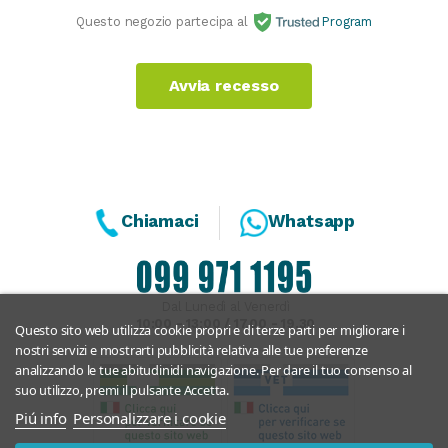
Questo negozio partecipa al
Program
Avvia recesso
Chiamaci
Whatsapp
Dal Lunedì al Venerdì
10:00 - 13:00 / 17.00 - 19.30
Questo sito web utilizza cookie propri e di terze parti per migliorare i
nostri servizi e mostrarti pubblicità relativa alle tue preferenze
analizzando le tue abitudinidi navigazione. Per dare il tuo consenso al
suo utilizzo, premi il pulsante Accetta.
Piú info
Personalizzare i cookie