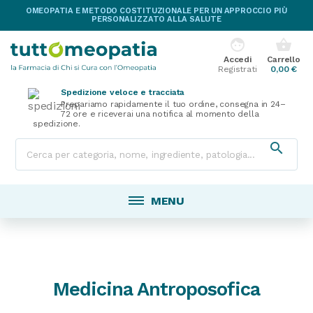
OMEOPATIA E METODO COSTITUZIONALE PER UN APPROCCIO PIÙ
PERSONALIZZATO ALLA SALUTE
face
shopping_basket
Accedi
Carrello
Registrati
0,00 €
Spedizione veloce e tracciata
Prepariamo rapidamente il tuo ordine, consegna in 24–
72 ore e riceverai una notifica al momento della
spedizione.

MENU
Medicina Antroposofica