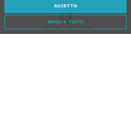
ACCETTO
RIFIUTA TUTTI
Per verificare che Tuttomeopatia è una Farmacia Online
Italiana affidabile, autorizzata dal Ministero della Salute,
CLICCA QUI
PAGAMENTI
SICURI
SPEDIZIONI RAPIDE
SEGUICI SUI SOCIAL