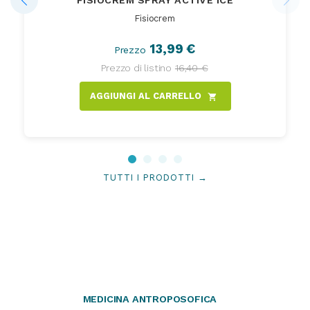
FISIOCREM SPRAY ACTIVE ICE
Fisiocrem
13,99 €
Prezzo
Prezzo di listino
16,40 €
AGGIUNGI AL CARRELLO
shopping_cart
TUTTI I PRODOTTI →
MEDICINA ANTROPOSOFICA