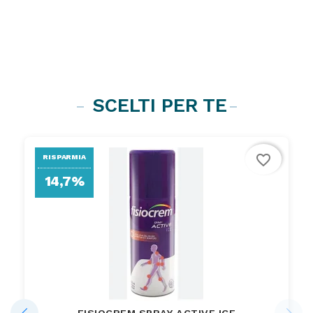
SCELTI PER TE
favorite_border
RISPARMIA
14,7%