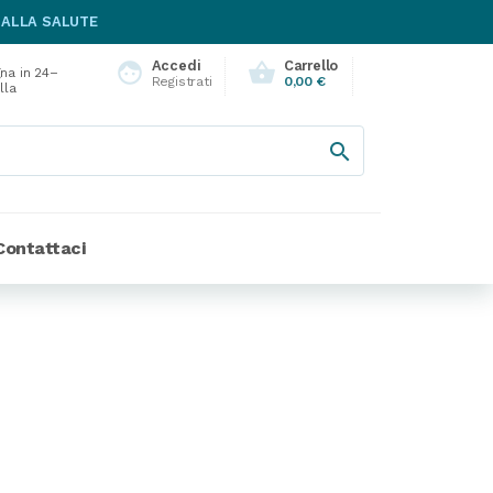
 ALLA SALUTE
Accedi
Carrello
face
shopping_basket
na in 24–
Registrati
0,00 €
lla

Contattaci