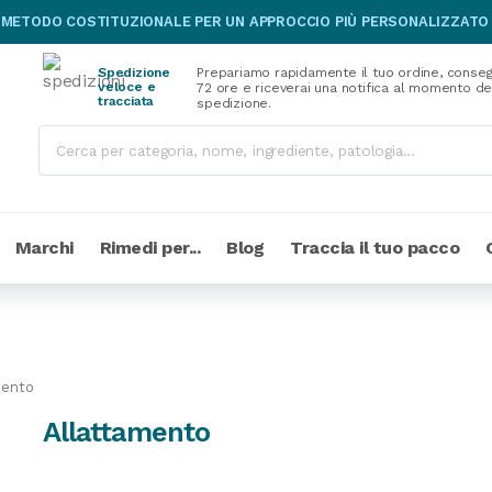
 METODO COSTITUZIONALE PER UN APPROCCIO PIÙ PERSONALIZZATO
Spedizione
Prepariamo rapidamente il tuo ordine, conseg
veloce e
72 ore e riceverai una notifica al momento de
tracciata
spedizione.
Marchi
Rimedi per...
Blog
Traccia il tuo pacco
mento
Allattamento