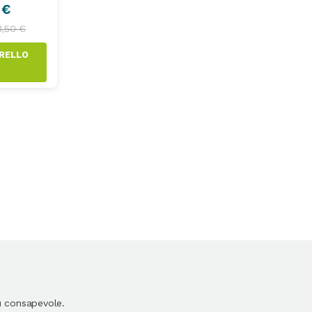
 €
3,50 €
AGGIUNGI AL CARRELLO
ù consapevole.