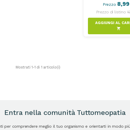
8,99
Prezzo
Prezzo di listino
1
shopping_cart
Mostrati 1-1 di 1 articolo(i)
Entra nella comunità Tuttomeopatia
uti per comprendere meglio il tuo organismo e orientarti in modo pi