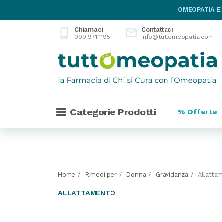
OMEOPATIA E
Chiamaci
Contattaci
phone_android

099 971 1195
info@tuttomeopatia.com
Categorie Prodotti
% Offerte
Home
Rimedi per
Donna
Gravidanza
Allatta
ALLATTAMENTO