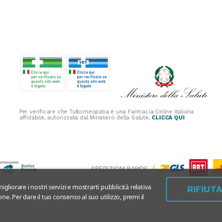
Per verificare che Tuttomeopatia è una Farmacia Online Italiana
affidabile, autorizzata dal Ministero della Salute,
CLICCA QUI
SPEDIZIONI RAPIDE
igliorare i nostri servizi e mostrarti pubblicità relativa
RIFIUT
ne. Per dare il tuo consenso al suo utilizzo, premi il