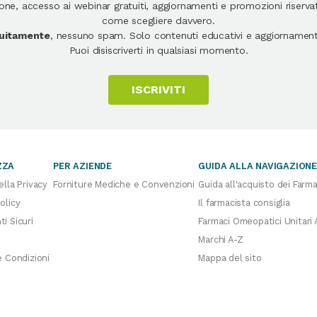
e, accesso ai webinar gratuiti, aggiornamenti e promozioni riservate
come scegliere davvero.
atuitamente
, nessuno spam. Solo contenuti educativi e aggiornamenti
Puoi disiscriverti in qualsiasi momento.
ISCRIVITI
ZZA
PER AZIENDE
GUIDA ALLA NAVIGAZION
ella Privacy
Forniture Mediche e Convenzioni
Guida all'acquisto dei Farma
olicy
Il farmacista consiglia
i Sicuri
Farmaci Omeopatici Unitari 
Marchi A-Z
e Condizioni
Mappa del sito