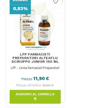
favorite_border
RISPARMIA
0,83%
LFP FARMACISTI
PREPARATORI ALTEAFLU
SCIROPPO JUNIOR 150 ML
LFP - Linea Farmacisti Preparatori
11,90 €
Prezzo
Prezzo di listino
12,00 €
AGGIUNGI AL CARRELLO
shopping_cart