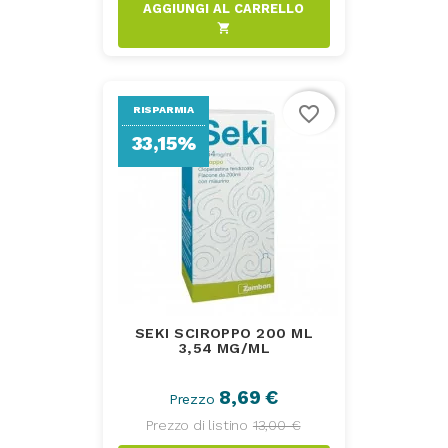
AGGIUNGI AL CARRELLO
shopping_cart
favorite_border
RISPARMIA
33,15%
SEKI SCIROPPO 200 ML
3,54 MG/ML
8,69 €
Prezzo
Prezzo di listino
13,00 €