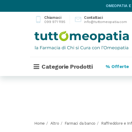
OMEOPATIA E
Chiamaci
Contattaci
phone_android

099 971 1195
info@tuttomeopatia.com
Categorie Prodotti
% Offerte
Home
Altro
Farmaci da banco
Raffreddore e In