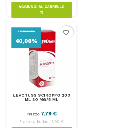
AGGIUNGI AL CARRELLO
shopping_cart
favorite_border
RISPARMIA
40,08%
LEVOTUSS SCIROPPO 200
ML 30 MG/5 ML
7,79 €
Prezzo
Prezzo di listino
13,00 €