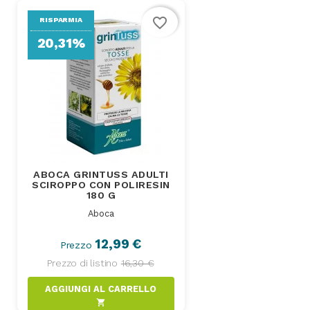
favorite_border
RISPARMIA
20,31%
ABOCA GRINTUSS ADULTI
SCIROPPO CON POLIRESIN
180 G
Aboca
12,99 €
Prezzo
Prezzo di listino
16,30 €
AGGIUNGI AL CARRELLO
shopping_cart