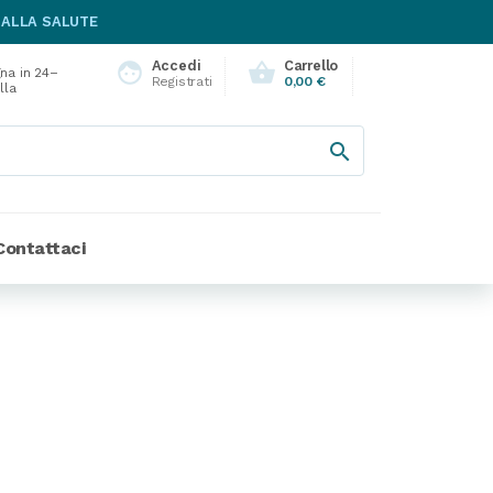
 ALLA SALUTE
Accedi
Carrello
face
shopping_basket
na in 24–
Registrati
0,00 €
lla

Contattaci