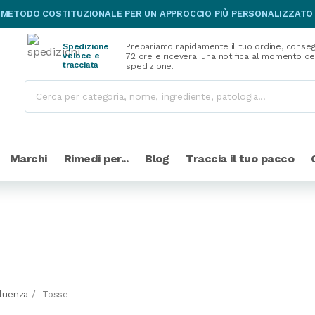
 METODO COSTITUZIONALE PER UN APPROCCIO PIÙ PERSONALIZZATO
Spedizione
Prepariamo rapidamente il tuo ordine, conseg
veloce e
72 ore e riceverai una notifica al momento de
tracciata
spedizione.
Marchi
Rimedi per...
Blog
Traccia il tuo pacco
fluenza
Tosse