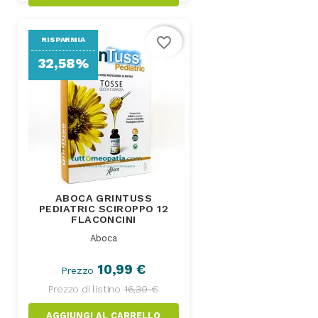
favorite_border
RISPARMIA
32,58%
ABOCA GRINTUSS
PEDIATRIC SCIROPPO 12
FLACONCINI
Aboca
10,99 €
Prezzo
Prezzo di listino
16,30 €
AGGIUNGI AL CARRELLO