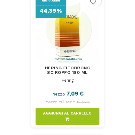
favorite_border
RISPARMIA
44,39%
HERING FITOBRONC
SCIROPPO 180 ML
Hering
7,09 €
Prezzo
Prezzo di listino
12,75 €
AGGIUNGI AL CARRELLO
shopping_cart