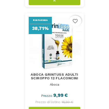
shopping_cart
favorite_border
RISPARMIA
38,71%
ABOCA GRINTUSS ADULTI
SCIROPPO 12 FLACONCINI
Aboca
9,99 €
Prezzo
Prezzo di listino
16,30 €