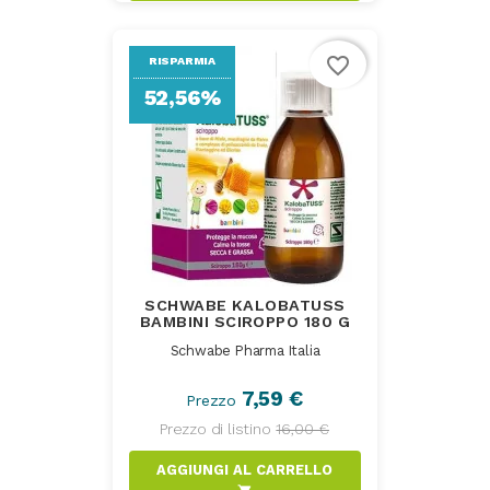
favorite_border
RISPARMIA
52,56%
SCHWABE KALOBATUSS
BAMBINI SCIROPPO 180 G
Schwabe Pharma Italia
7,59 €
Prezzo
Prezzo di listino
16,00 €
AGGIUNGI AL CARRELLO