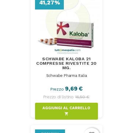
41,27%
SCHWABE KALOBA 21
COMPRESSE RIVESTITE 20
MG.
Schwabe Pharma Italia
9,69 €
Prezzo
Prezzo di listino
16,50 €
AGGIUNGI AL CARRELLO
shopping_cart