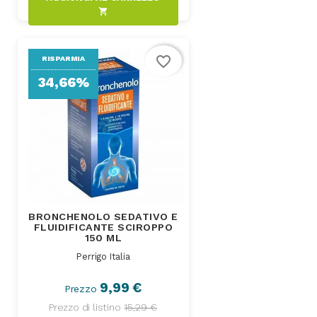
shopping_cart
favorite_border
RISPARMIA
34,66%
BRONCHENOLO SEDATIVO E
FLUIDIFICANTE SCIROPPO
150 ML
Perrigo Italia
9,99 €
Prezzo
Prezzo di listino
15,29 €