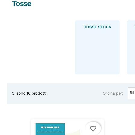
Tosse
Subcategories
TOSSE SECCA
Ri
Ordina per:
Ci sono 16 prodotti.
favorite_border
RISPARMIA