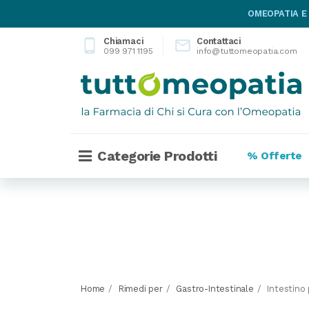
OMEOPATIA E
Chiamaci
Contattaci
phone_android

099 971 1195
info@tuttomeopatia.com
Categorie Prodotti
% Offerte
Home
Rimedi per
Gastro-Intestinale
Intestino 