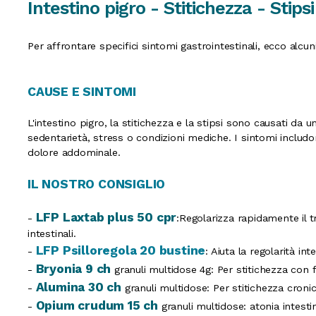
Intestino pigro - Stitichezza - Stipsi
Per affrontare specifici sintomi gastrointestinali, ecco alcu
CAUSE E SINTOMI
L'intestino pigro, la stitichezza e la stipsi sono causati da u
sedentarietà, stress o condizioni mediche. I sintomi includon
dolore addominale.
IL NOSTRO CONSIGLIO
LFP Laxtab plus 50 cpr
-
:Regolarizza rapidamente il tr
intestinali.
LFP Psilloregola 20 bustine
-
: Aiuta la regolarità int
Bryonia 9 ch
-
granuli multidose 4g: Per stitichezza con 
Alumina 30 ch
-
granuli multidose: Per stitichezza croni
Opium crudum 15 ch
-
granuli multidose: atonia intest