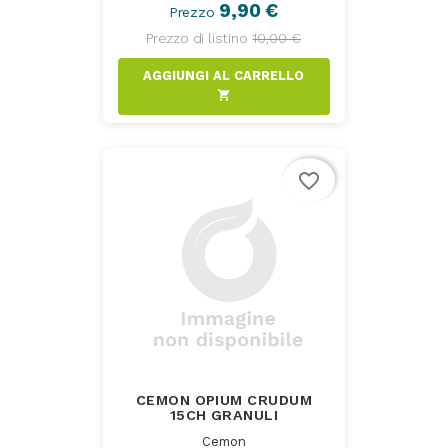
9,90 €
Prezzo
Prezzo di listino
10,00 €
AGGIUNGI AL CARRELLO
shopping_cart
favorite_border
CEMON OPIUM CRUDUM
15CH GRANULI
Cemon