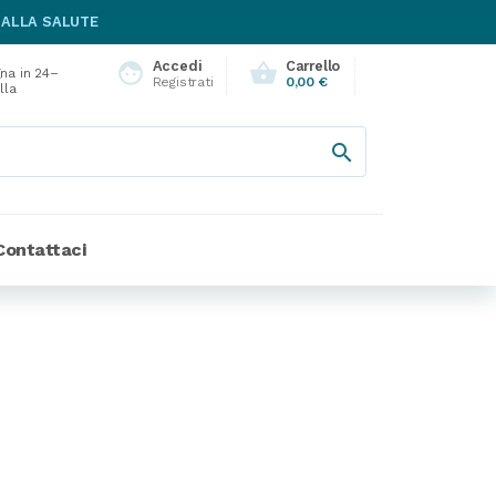
 ALLA SALUTE
Accedi
Carrello
face
shopping_basket
na in 24–
Registrati
0,00 €
lla

Contattaci