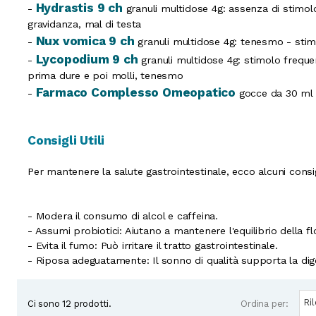
Hydrastis 9 ch
-
granuli multidose 4g: assenza di stimol
gravidanza, mal di testa
Nux vomica 9 ch
-
granuli multidose 4g: tenesmo - stim
Lycopodium 9 ch
-
granuli multidose 4g: stimolo freque
prima dure e poi molli, tenesmo
Farmaco Complesso Omeopatico
-
gocce da 30 ml
Consigli Utili
Per mantenere la salute gastrointestinale, ecco alcuni consigl
- Modera il consumo di alcol e caffeina.
- Assumi probiotici: Aiutano a mantenere l'equilibrio della flo
- Evita il fumo: Può irritare il tratto gastrointestinale.
- Riposa adeguatamente: Il sonno di qualità supporta la dig
Subcategories
Ri
Ordina per:
Ci sono 12 prodotti.