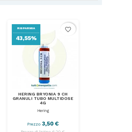
favorite_border
RISPARMIA
43,55%
HERING BRYONIA 9 CH
GRANULI TUBO MULTIDOSE
4G
Hering
3,50 €
Prezzo
Prezzo di listino
6,20 €