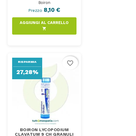
Boiron
8,10 €
Prezzo
AGGIUNGI AL CARRELLO
shopping_cart
favorite_border
RISPARMIA
27,28%
BOIRON LYCOPODIUM
CLAVATUM 9 CH GRANULI