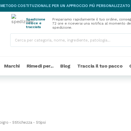
 METODO COSTITUZIONALE PER UN APPROCCIO PIÙ PERSONALIZZATO
Spedizione
Prepariamo rapidamente il tuo ordine, conseg
veloce e
72 ore e riceverai una notifica al momento de
tracciata
spedizione.
Marchi
Rimedi per...
Blog
Traccia il tuo pacco
pigro - Stitichezza - Stipsi