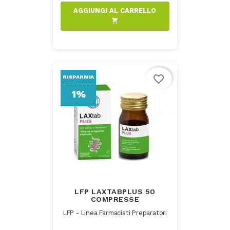
AGGIUNGI AL CARRELLO
shopping_cart
favorite_border
RISPARMIA
1%
LFP LAXTABPLUS 50
COMPRESSE
LFP - Linea Farmacisti Preparatori