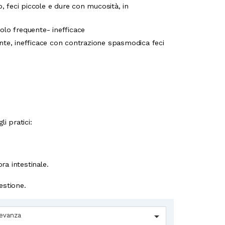
o, feci piccole e dure con mucosità, in
olo frequente- inefficace
nte, inefficace con contrazione spasmodica feci
i pratici:
ra intestinale.
estione.

levanza