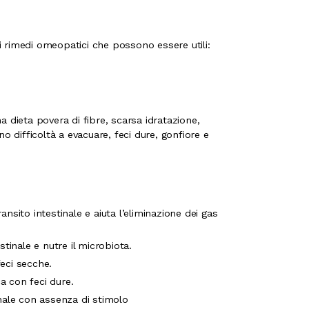
ni rimedi omeopatici che possono essere utili:
na dieta povera di fibre, scarsa idratazione,
o difficoltà a evacuare, feci dure, gonfiore e
ansito intestinale e aiuta l’eliminazione dei gas
estinale e nutre il microbiota.
feci secche.
ca con feci dure.
inale con assenza di stimolo