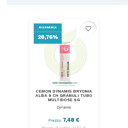
favorite_border
RISPARMIA
28,76%
CEMON DYNAMIS BRYONIA
ALBA 9 CH GRANULI TUBO
MULTIDOSE 6G
Dynamis
7,48 €
Prezzo
Prezzo di listino
10,50 €