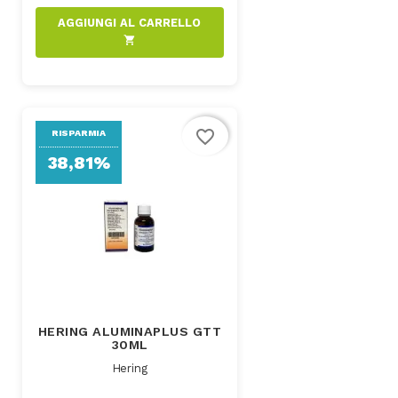
AGGIUNGI AL CARRELLO
shopping_cart
favorite_border
RISPARMIA
38,81%
HERING ALUMINAPLUS GTT
30ML
Hering