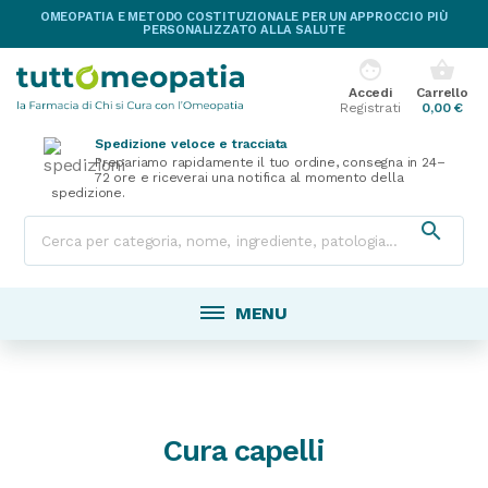
OMEOPATIA E METODO COSTITUZIONALE PER UN APPROCCIO PIÙ
PERSONALIZZATO ALLA SALUTE
face
shopping_basket
Accedi
Carrello
Registrati
0,00 €
Spedizione veloce e tracciata
Prepariamo rapidamente il tuo ordine, consegna in 24–
72 ore e riceverai una notifica al momento della
spedizione.

MENU
Cura capelli