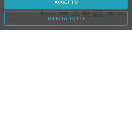
ACCETTO
PAGAMENTI
RIFIUTA TUTTI
SICURI
SPEDIZIONI RAPIDE
SEGUICI SUI SOCIAL
© 2026 Tuttomeopatia.com - La Farmacia di chi si cura con
l'Omeopatia - Tutti i diritti riservati
FARMACIA SPIRITO SANTO S.R.L. - dott. Dario Dinoi iscritto Ordine
Farmacisti Taranto al n. 879
Via Federico Schiavoni, 15 - 74024 Manduria (TA) - Email: