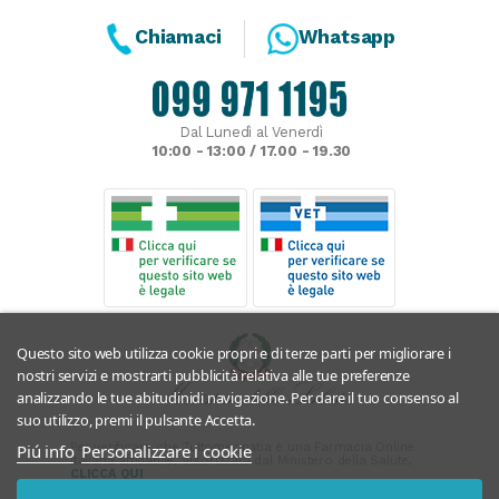
Chiamaci
Whatsapp
Dal Lunedì al Venerdì
10:00 - 13:00 / 17.00 - 19.30
Questo sito web utilizza cookie propri e di terze parti per migliorare i
nostri servizi e mostrarti pubblicità relativa alle tue preferenze
analizzando le tue abitudinidi navigazione. Per dare il tuo consenso al
suo utilizzo, premi il pulsante Accetta.
Per verificare che Tuttomeopatia è una Farmacia Online
Piú info
Personalizzare i cookie
Italiana affidabile, autorizzata dal Ministero della Salute,
CLICCA QUI