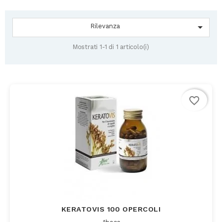

Rilevanza
Mostrati 1-1 di 1 articolo(i)
favorite_border
KERATOVIS 100 OPERCOLI