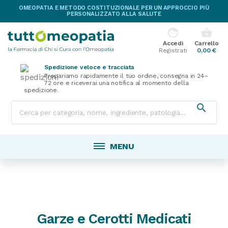
OMEOPATIA E METODO COSTITUZIONALE PER UN APPROCCIO PIÙ
PERSONALIZZATO ALLA SALUTE
face
shopping_basket
Accedi
Carrello
Registrati
0,00 €
Spedizione veloce e tracciata
Prepariamo rapidamente il tuo ordine, consegna in 24–
72 ore e riceverai una notifica al momento della
spedizione.

MENU
Garze e Cerotti Medicati