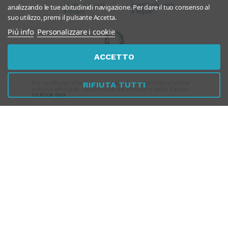
analizzando le tue abitudinidi navigazione. Per dare il tuo consenso al
suo utilizzo, premi il pulsante Accetta.
Piú info
Personalizzare i cookie
ACCETTO
Per verificare che Tuttomeopatia è una Farmacia Online
RIFIUTA TUTTI
Italiana affidabile, autorizzata dal Ministero della Salute,
CLICCA QUI
PAGAMENTI
SICURI
SPEDIZIONI RAPIDE
SEGUICI SUI SOCIAL