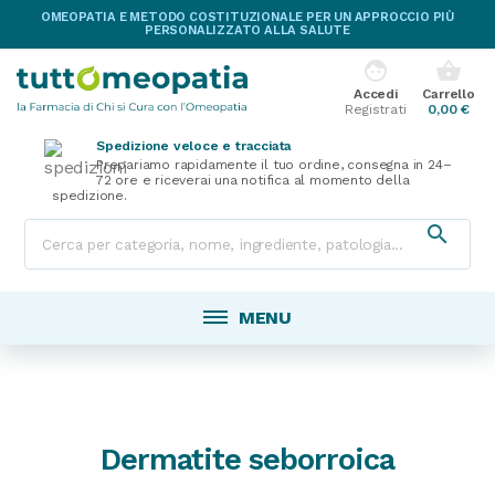
OMEOPATIA E METODO COSTITUZIONALE PER UN APPROCCIO PIÙ
PERSONALIZZATO ALLA SALUTE
face
shopping_basket
Accedi
Carrello
Registrati
0,00 €
Spedizione veloce e tracciata
Prepariamo rapidamente il tuo ordine, consegna in 24–
72 ore e riceverai una notifica al momento della
spedizione.

MENU
Dermatite seborroica