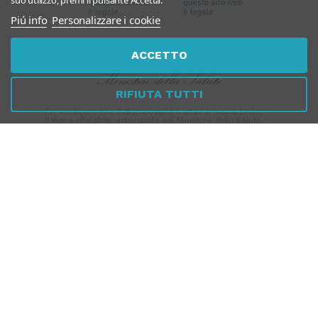
suo utilizzo, premi il pulsante Accetta.
Piú info
Personalizzare i cookie
ACCETTO
RIFIUTA TUTTI
Per verificare che Tuttomeopatia è una Farmacia Online
Italiana affidabile, autorizzata dal Ministero della Salute,
CLICCA QUI
PAGAMENTI
SICURI
SPEDIZIONI RAPIDE
SEGUICI SUI SOCIAL