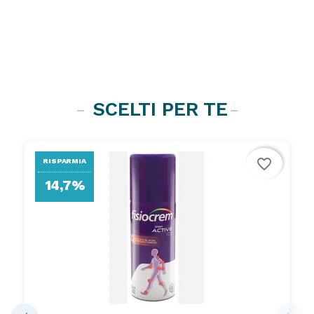
SCELTI PER TE
favorite_border
RISPARMIA
14,7%