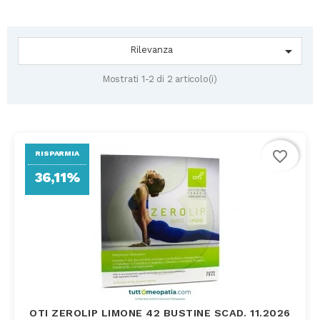

Rilevanza
Mostrati 1-2 di 2 articolo(i)
favorite_border
RISPARMIA
36,11%
OTI ZEROLIP LIMONE 42 BUSTINE SCAD. 11.2026