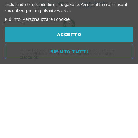
analizzando le tue abitudinidi navigazione. Per dare il tuo consenso al
suo utilizzo, premi il pulsante Accetta.
Piú info
Personalizzare i cookie
ACCETTO
Per verificare che Tuttomeopatia è una Farmacia Online
RIFIUTA TUTTI
Italiana affidabile, autorizzata dal Ministero della Salute,
CLICCA QUI
PAGAMENTI
SICURI
SPEDIZIONI RAPIDE
SEGUICI SUI SOCIAL