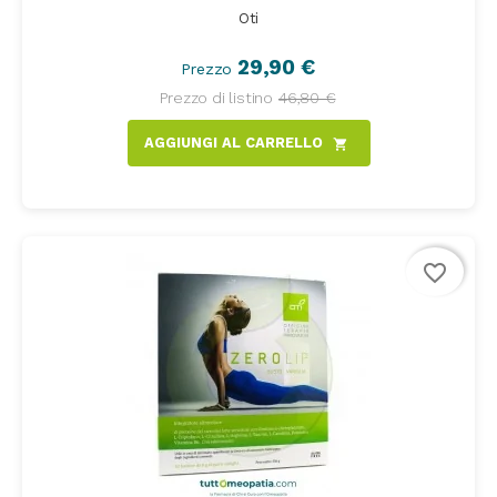
Oti
29,90 €
Prezzo
Prezzo di listino
46,80 €
AGGIUNGI AL CARRELLO
shopping_cart
favorite_border