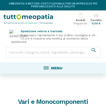
OMEOPATIA E METODO COSTITUZIONALE PER UN APPROCCIO PIÙ
PERSONALIZZATO ALLA SALUTE
face
shopping_basket
Accedi
Carrello
Registrati
0,00 €
Spedizione veloce e tracciata
Prepariamo rapidamente il tuo ordine, consegna in 24–
72 ore e riceverai una notifica al momento della
spedizione.

MENU
Vari e Monocomponenti