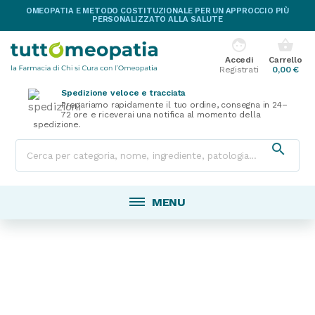
OMEOPATIA E METODO COSTITUZIONALE PER UN APPROCCIO PIÙ
PERSONALIZZATO ALLA SALUTE
face
shopping_basket
Accedi
Carrello
Registrati
0,00 €
Spedizione veloce e tracciata
Prepariamo rapidamente il tuo ordine, consegna in 24–
72 ore e riceverai una notifica al momento della
spedizione.

MENU