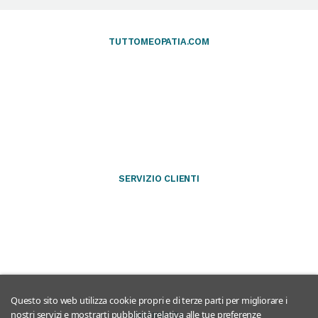
TUTTOMEOPATIA.COM
SERVIZIO CLIENTI
Questo sito web utilizza cookie propri e di terze parti per migliorare i
nostri servizi e mostrarti pubblicità relativa alle tue preferenze
SICUREZZA