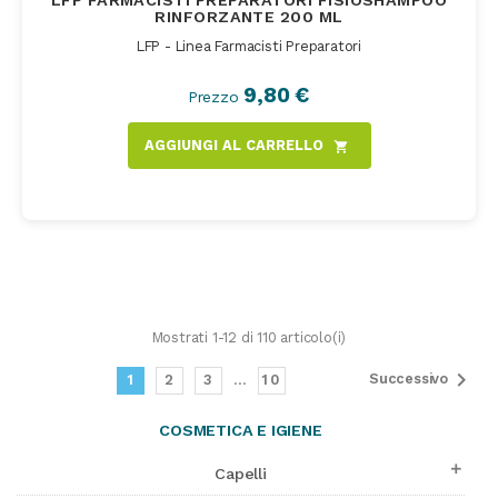
LFP FARMACISTI PREPARATORI FISIOSHAMPOO
RINFORZANTE 200 ML
LFP - Linea Farmacisti Preparatori
9,80 €
Prezzo
AGGIUNGI AL CARRELLO
shopping_cart
Mostrati 1-12 di 110 articolo(i)

Successivo
1
2
3
…
10
COSMETICA E IGIENE

Capelli