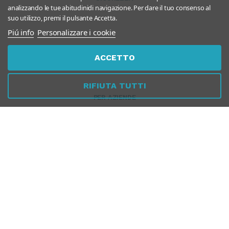
analizzando le tue abitudinidi navigazione. Per dare il tuo consenso al
suo utilizzo, premi il pulsante Accetta.
Piú info
Personalizzare i cookie
ACCETTO
RIFIUTA TUTTI
PER AZIENDE
GUIDA ALLA NAVIGAZIONE