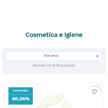
Cosmetica e Igiene

Rilevanza
Mostrati 1-12 di 110 articolo(i)
favorite_border
RISPARMIA
40,26%