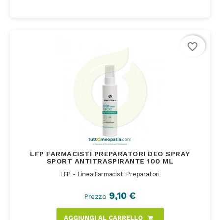
favorite_border
LFP FARMACISTI PREPARATORI DEO SPRAY
SPORT ANTITRASPIRANTE 100 ML
LFP - Linea Farmacisti Preparatori
9,10 €
Prezzo
AGGIUNGI AL CARRELLO
shopping_cart