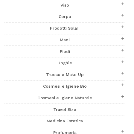

Viso

Corpo

Prodotti Solari

Mani

Piedi

Unghie

Trucco e Make Up

Cosmesi e Igiene Bio

Cosmesi e Igiene Naturale
Travel Size
Medicina Estetica

Profumeria