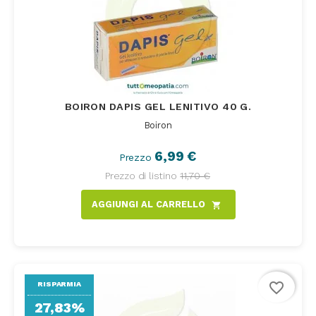
BOIRON DAPIS GEL LENITIVO 40 G.
Boiron
6,99 €
Prezzo
Prezzo di listino
11,70 €
AGGIUNGI AL CARRELLO
shopping_cart
favorite_border
RISPARMIA
27,83%