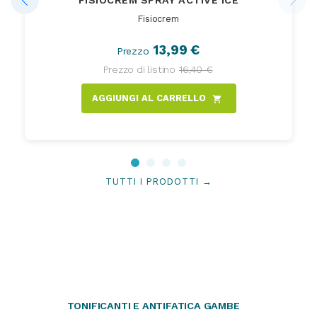
FISIOCREM SPRAY ACTIVE ICE
Fisiocrem
13,99 €
Prezzo
Prezzo di listino
16,40 €
AGGIUNGI AL CARRELLO
shopping_cart
TUTTI I PRODOTTI →
TONIFICANTI E ANTIFATICA GAMBE