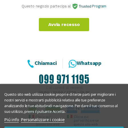
Questo negozio partecipa al
Program
Avvia recesso
Chiamaci
Whatsapp
Dal Lunedì al Venerdì
10:00 - 13:00 / 17.00 - 19.30
Questo sito web utilizza cookie propri e di terze parti per migliorare i
nostri servizi e mostrarti pubblicità relativa alle tue preferenze
analizzando le tue abitudinidi navigazione. Per dare il tuo consenso al
suo utilizzo, premi il pulsante Accetta.
Piú info
Personalizzare i cookie