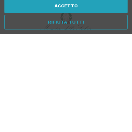
ACCETTO
RIFIUTA TUTTI
Per verificare che Tuttomeopatia è una Farmacia Online
Italiana affidabile, autorizzata dal Ministero della Salute,
CLICCA QUI
PAGAMENTI
SICURI
SPEDIZIONI RAPIDE
SEGUICI SUI SOCIAL