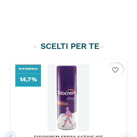
SCELTI PER TE
favorite_border
RISPARMIA
14,7%