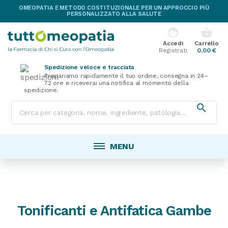
OMEOPATIA E METODO COSTITUZIONALE PER UN APPROCCIO PIÙ
PERSONALIZZATO ALLA SALUTE
face
shopping_basket
Accedi
Carrello
Registrati
0,00 €
Spedizione veloce e tracciata
Prepariamo rapidamente il tuo ordine, consegna in 24–
72 ore e riceverai una notifica al momento della
spedizione.

MENU
Tonificanti e Antifatica Gambe