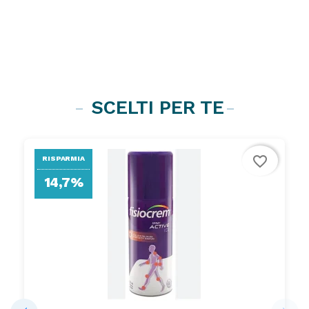
SCELTI PER TE
favorite_border
RISPARMIA
14,7%