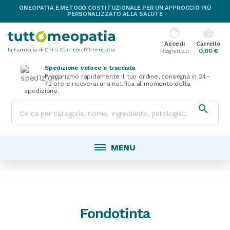
OMEOPATIA E METODO COSTITUZIONALE PER UN APPROCCIO PIÙ
PERSONALIZZATO ALLA SALUTE
face
shopping_basket
Accedi
Carrello
Registrati
0,00 €
Spedizione veloce e tracciata
Prepariamo rapidamente il tuo ordine, consegna in 24–
72 ore e riceverai una notifica al momento della
spedizione.

MENU
Fondotinta