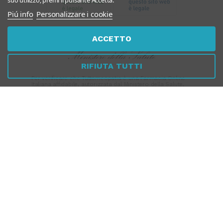
suo utilizzo, premi il pulsante Accetta.
Piú info
Personalizzare i cookie
ACCETTO
RIFIUTA TUTTI
Per verificare che Tuttomeopatia è una Farmacia Online
Italiana affidabile, autorizzata dal Ministero della Salute,
CLICCA QUI
PAGAMENTI
SICURI
SPEDIZIONI RAPIDE
SEGUICI SUI SOCIAL