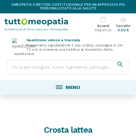
OMEOPATIA E METODO COSTITUZIONALE PER UN APPROCCIO PIÙ
PERSONALIZZATO ALLA SALUTE
face
shopping_basket
Accedi
Carrello
Registrati
0,00 €
Spedizione veloce e tracciata
Prepariamo rapidamente il tuo ordine, consegna in 24–
72 ore e riceverai una notifica al momento della
spedizione.

MENU
Crosta lattea