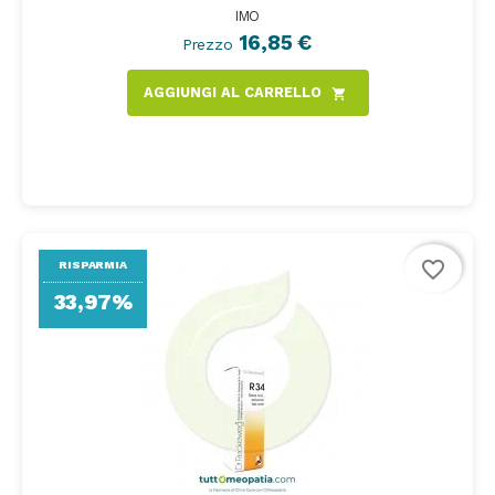
IMO
16,85 €
Prezzo
AGGIUNGI AL CARRELLO
shopping_cart
favorite_border
RISPARMIA
33,97%