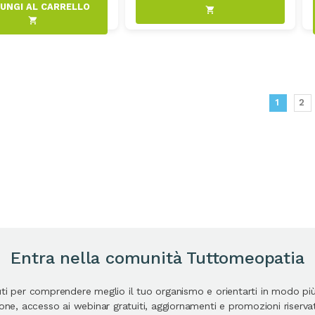
AGGIUNGI AL CARRELLO
shopping_cart
shopping_cart
1
2
Entra nella comunità Tuttomeopatia
uti per comprendere meglio il tuo organismo e orientarti in modo pi
e, accesso ai webinar gratuiti, aggiornamenti e promozioni riservate