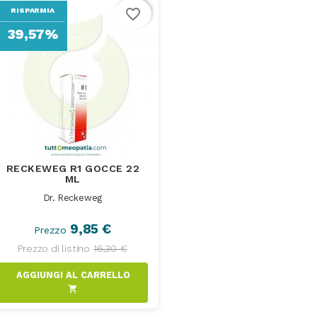
favorite_border
RISPARMIA
39,57%
RECKEWEG R1 GOCCE 22
ML
Dr. Reckeweg
9,85 €
Prezzo
Prezzo di listino
16,30 €
AGGIUNGI AL CARRELLO
shopping_cart