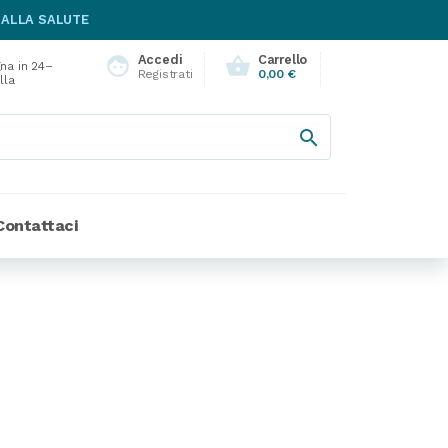
 ALLA SALUTE
Accedi
Carrello
face
shopping_basket
na in 24–
Registrati
0,00 €
lla

Contattaci