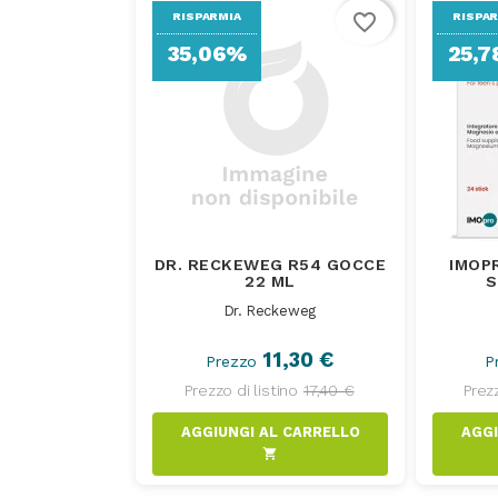
favorite_border
RISPARMIA
RISPA
35,06%
25,
DR. RECKEWEG R54 GOCCE
IMOPR
22 ML
S
Dr. Reckeweg
11,30 €
Prezzo
P
Prezzo di listino
17,40 €
Prezz
AGGIUNGI AL CARRELLO
shopping_cart