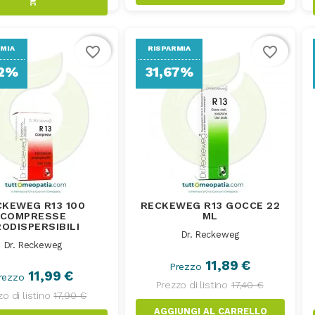
shopping_cart
favorite_border
favorite_border
RMIA
RISPARMIA
02%
31,67%
CKEWEG R13 100
RECKEWEG R13 GOCCE 22
COMPRESSE
ML
ODISPERSIBILI
Dr. Reckeweg
Dr. Reckeweg
11,89 €
Prezzo
11,99 €
rezzo
Prezzo di listino
17,40 €
o di listino
17,90 €
AGGIUNGI AL CARRELLO