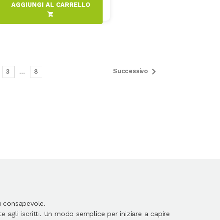
AGGIUNGI AL CARRELLO
shopping_cart

Successivo
3
…
8
ù consapevole.
 agli iscritti. Un modo semplice per iniziare a capire