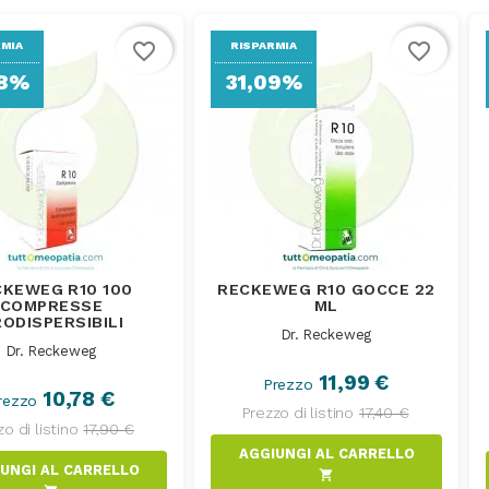
favorite_border
favorite_border
RMIA
RISPARMIA
78%
31,09%
CKEWEG R10 100
RECKEWEG R10 GOCCE 22
COMPRESSE
ML
ODISPERSIBILI
Dr. Reckeweg
Dr. Reckeweg
11,99 €
Prezzo
10,78 €
rezzo
Prezzo di listino
17,40 €
o di listino
17,90 €
AGGIUNGI AL CARRELLO
AGGIUNGI AL CARRELLO
shopping_cart