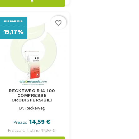
shopping_cart
favorite_border
RISPARMIA
15,17%
RECKEWEG R14 100
COMPRESSE
ORODISPERSIBILI
Dr. Reckeweg
14,59 €
Prezzo
Prezzo di listino
17,20 €