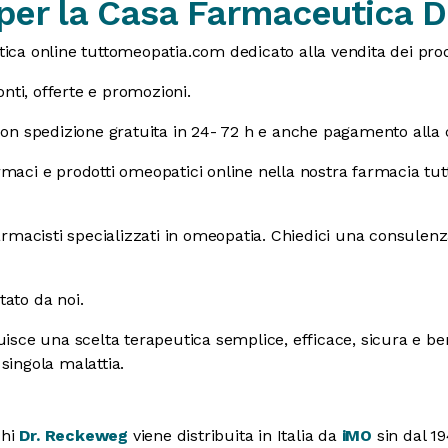
 per la Casa Farmaceutica 
ica online tuttomeopatia.com dedicato alla vendita dei pro
nti, offerte e promozioni.
con spedizione gratuita in 24- 72 h e anche pagamento alla
maci e prodotti omeopatici online nella nostra farmacia tu
armacisti specializzati in omeopatia. Chiedici una consulenz
stato da noi.
uisce una scelta terapeutica semplice, efficace, sicura e ben
 singola malattia.
chi
Dr. Reckeweg
viene distribuita in Italia da
iMO
sin dal 19