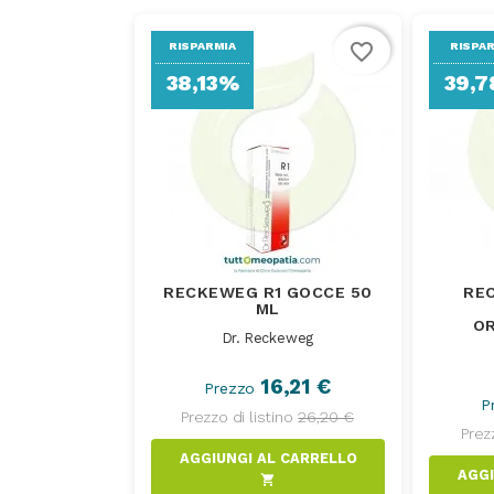
favorite_border
RISPARMIA
RISPA
38,13%
39,
RECKEWEG R1 GOCCE 50
RE
ML
OR
Dr. Reckeweg
16,21 €
Prezzo
P
Prezzo di listino
26,20 €
Prezz
AGGIUNGI AL CARRELLO
shopping_cart