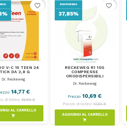
favorite_border
favorite_border
RMIA
RISPARMIA
78%
37,85%
O V-C 15 TEEN 24
RECKEWEG R1 100
TICK DA 2,8 G
COMPRESSE
ORODISPERSIBILI
Dr. Reckeweg
Dr. Reckeweg
14,77 €
rezzo
10,69 €
Prezzo
o di listino
19,90 €
Prezzo di listino
17,20 €
AGGIUNGI AL CARRELLO
AGGIUNGI AL CARRELLO
shopping_cart
shopping_cart