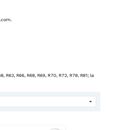
a.com.
58, R63, R66, R68, R69, R70, R72, R78, R81; la
