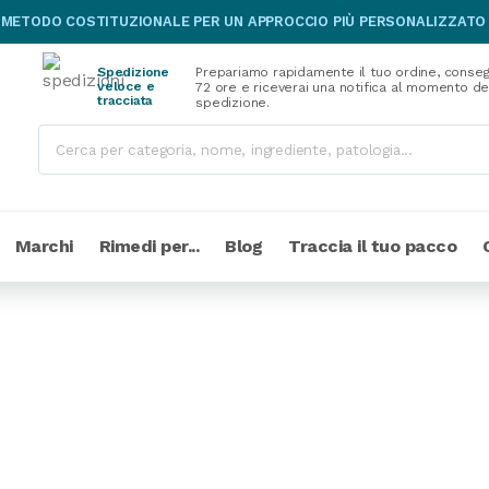
 METODO COSTITUZIONALE PER UN APPROCCIO PIÙ PERSONALIZZATO
Spedizione
Prepariamo rapidamente il tuo ordine, conseg
veloce e
72 ore e riceverai una notifica al momento de
tracciata
spedizione.
Marchi
Rimedi per...
Blog
Traccia il tuo pacco