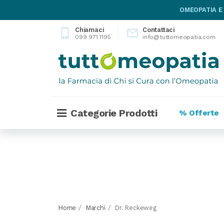
OMEOPATIA E
Chiamaci
Contattaci
phone_android

099 971 1195
info@tuttomeopatia.com
Categorie Prodotti
% Offerte
Home
Marchi
Dr. Reckeweg