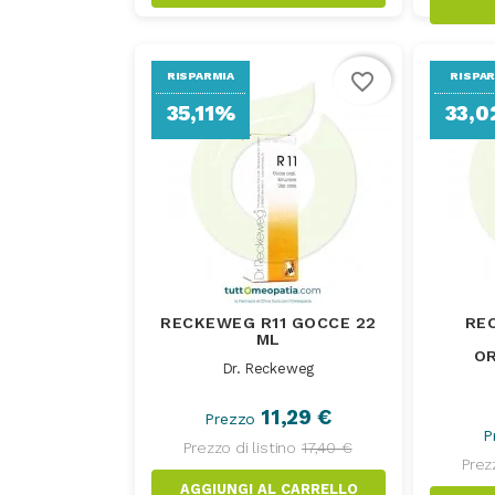
favorite_border
RISPARMIA
RISPA
35,11%
33,
RECKEWEG R11 GOCCE 22
RE
ML
OR
Dr. Reckeweg
11,29 €
Prezzo
P
Prezzo di listino
17,40 €
Prezz
AGGIUNGI AL CARRELLO