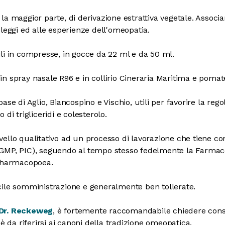
r la maggior parte, di derivazione estrattiva vegetale. Associa
 leggi ed alle esperienze dell'omeopatia.
ili in compresse, in gocce da 22 ml e da 50 ml.
in spray nasale R96 e in collirio Cineraria Maritima e pomat
ase di Aglio, Biancospino e Vischio, utili per favorire la reg
di trigliceridi e colesterolo.
ivello qualitativo ad un processo di lavorazione che tiene 
 (GMP, PIC), seguendo al tempo stesso fedelmente la Farma
Pharmacopoea.
cile somministrazione e generalmente ben tollerate.
Dr. Reckeweg
, è fortemente raccomandabile chiedere consig
 è da riferirsi ai canoni della tradizione omeopatica.