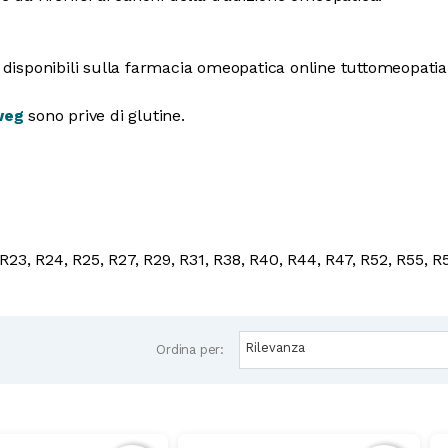
disponibili sulla farmacia omeopatica online tuttomeopati
weg
sono prive di glutine.
, R23, R24, R25, R27, R29, R31, R38, R40, R44, R47, R52, R55, R
Rilevanza
Ordina per: