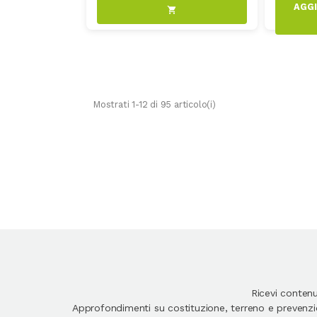
shopping_cart
Mostrati 1-12 di 95 articolo(i)
Ricevi conten
Approfondimenti su costituzione, terreno e prevenzion