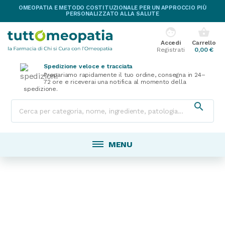
OMEOPATIA E METODO COSTITUZIONALE PER UN APPROCCIO PIÙ
PERSONALIZZATO ALLA SALUTE
face
shopping_basket
Accedi
Carrello
Registrati
0,00 €
Spedizione veloce e tracciata
Prepariamo rapidamente il tuo ordine, consegna in 24–
72 ore e riceverai una notifica al momento della
spedizione.

MENU