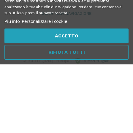
nostri servizi e mostrarti pubblicità relativa alle tue preferenze
analizzando le tue abitudinidi navigazione. Per dare il tuo consenso al
suo utilizzo, premi il pulsante Accetta.
GUIDA ALLA NAVIGAZIONE
Piú info
Personalizzare i cookie
ACCETTO
RIFIUTA TUTTI
Questo negozio partecipa al
Program
Avvia recesso