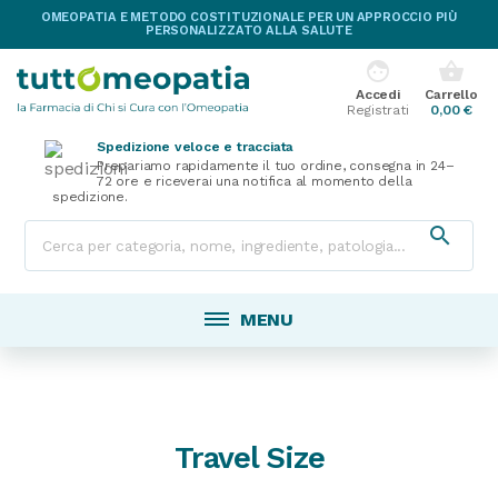
OMEOPATIA E METODO COSTITUZIONALE PER UN APPROCCIO PIÙ
PERSONALIZZATO ALLA SALUTE
face
shopping_basket
Accedi
Carrello
Registrati
0,00 €
Spedizione veloce e tracciata
Prepariamo rapidamente il tuo ordine, consegna in 24–
72 ore e riceverai una notifica al momento della
spedizione.

MENU
Travel Size