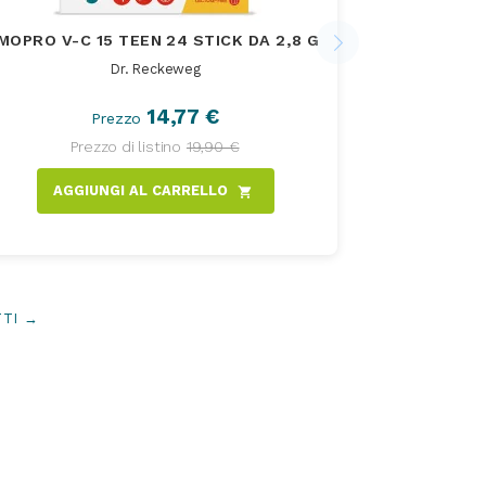
IMOPRO V-C 15 TEEN 24 STICK DA 2,8 G
AQUIL
Dr. Reckeweg
14,77 €
Prezzo
AGGI
Prezzo di listino
19,90 €
AGGIUNGI AL CARRELLO
shopping_cart
TTI →