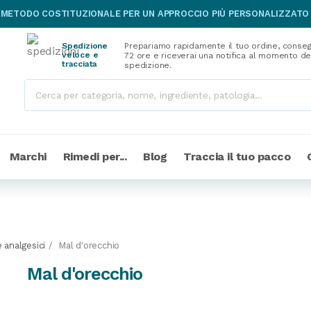
 METODO COSTITUZIONALE PER UN APPROCCIO PIÙ PERSONALIZZATO
Spedizione
Prepariamo rapidamente il tuo ordine, conseg
veloce e
72 ore e riceverai una notifica al momento de
tracciata
spedizione.
Marchi
Rimedi per...
Blog
Traccia il tuo pacco
 analgesici
Mal d'orecchio
Mal d'orecchio