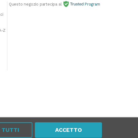
Questo negozio partecipa al
Program
E
ci
A-Z
A TUTTI
ACCETTO