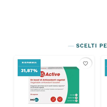
Subcategories
SCELTI PE
favorite_border
RISPARMIA
31,87%