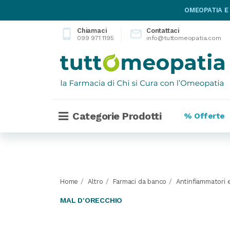
OMEOPATIA E
Chiamaci
Contattaci
phone_android

099 971 1195
info@tuttomeopatia.com
Categorie Prodotti
% Offerte
Home
Altro
Farmaci da banco
Antinfiammatori e
MAL D'ORECCHIO