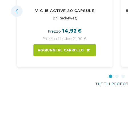
V-C 15 ACTIVE 30 CAPSULE
Dr. Reckeweg
14,92 €
Prezzo
Prezzo di listino
21,90 €
AGGIUNGI AL CARRELLO
shopping_cart
TUTTI I PRODO