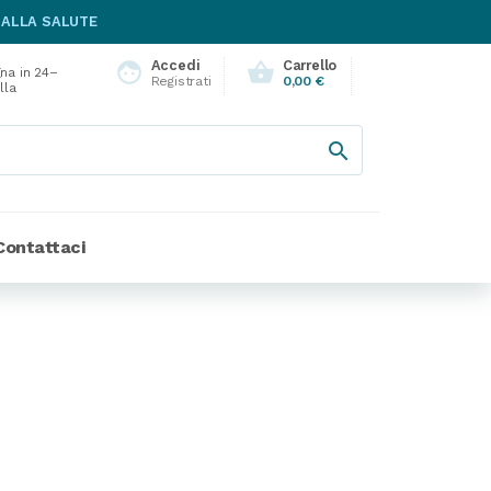
 ALLA SALUTE
Accedi
Carrello
face
shopping_basket
na in 24–
Registrati
0,00 €
lla

Contattaci