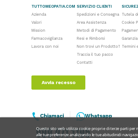
TUTTOMEOPATIA.COM
SERVIZIO CLIENTI
SICURE
Azienda
Spedizioni e Consegna
Tutela d
Valori
Area Assistenza
Cookie P
Mission
Metodi di Pagamento
Pagament
Farmacovigilanza
Resi e Rimborsi
Garanzia
Lavora con noi
Non trovi un Prodotto?
Termini 
Traccia il tuo pacco
Contatti
Avvia recesso
Chiamaci
Whatsapp
Questo sito web utilizza cookie propri e di terze parti per m
alle tue preferenze analizzando le tue abitudinidi navigazio