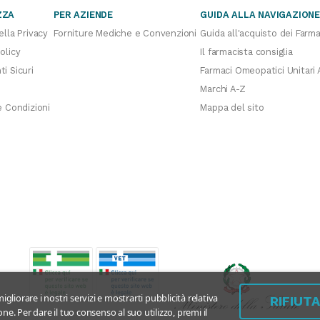
ZZA
PER AZIENDE
GUIDA ALLA NAVIGAZION
ella Privacy
Forniture Mediche e Convenzioni
Guida all'acquisto dei Farma
olicy
Il farmacista consiglia
i Sicuri
Farmaci Omeopatici Unitari 
Marchi A-Z
e Condizioni
Mappa del sito
igliorare i nostri servizi e mostrarti pubblicità relativa
RIFIUT
ne. Per dare il tuo consenso al suo utilizzo, premi il