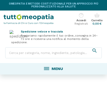
OMEOPATIA E METODO COSTITUZIONALE PER UN APPROCCIO PIÙ
PERSONALIZZATO ALLA SALUTE
face
shopping_basket
Accedi
Carrello
Registrati
0,00 €
Spedizione veloce e tracciata
Prepariamo rapidamente il tuo ordine, consegna in 24–
72 ore e riceverai una notifica al momento della
spedizione.

MENU