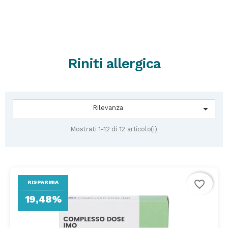
Riniti allergica

Rilevanza
Mostrati 1-12 di 12 articolo(i)
favorite_border
RISPARMIA
19,48%