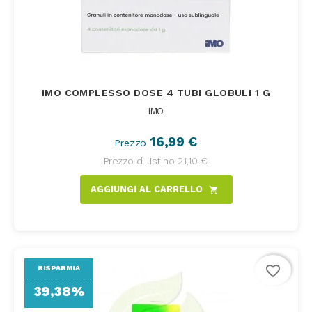
IMO COMPLESSO DOSE 4 TUBI GLOBULI 1 G
IMO
16,99 €
Prezzo
Prezzo di listino
21,10 €
AGGIUNGI AL CARRELLO
shopping_cart
favorite_border
RISPARMIA
39,38%