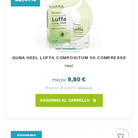
GUNA HEEL LUFFA COMPOSITUM 50 COMPRESSE
Heel
9,80 €
Prezzo
Prezzo di listino
14,50 €
AGGIUNGI AL CARRELLO
shopping_cart
favorite_border
RISPARMIA