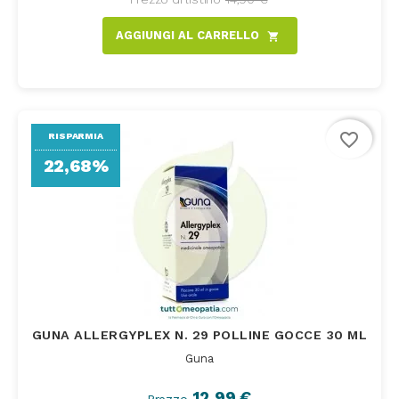
AGGIUNGI AL CARRELLO
shopping_cart
favorite_border
RISPARMIA
22,68%
GUNA ALLERGYPLEX N. 29 POLLINE GOCCE 30 ML
Guna
12,99 €
Prezzo