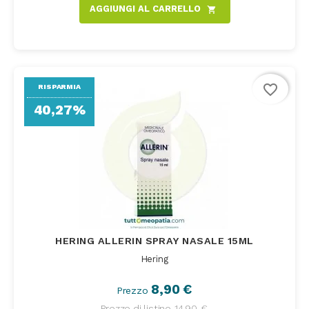
AGGIUNGI AL CARRELLO
shopping_cart
favorite_border
RISPARMIA
40,27%
HERING ALLERIN SPRAY NASALE 15ML
Hering
8,90 €
Prezzo
Prezzo di listino
14,90 €