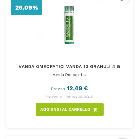
26,09%
VANDA OMEOPATICI VANDA 13 GRANULI 4 G
Vanda Omeopatici
12,49 €
Prezzo
Prezzo di listino
16,90 €
AGGIUNGI AL CARRELLO
shopping_cart