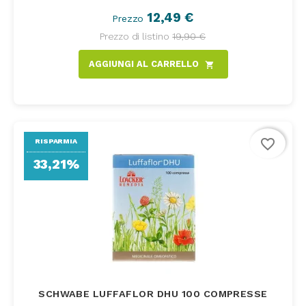
12,49 €
Prezzo
Prezzo di listino
19,90 €
AGGIUNGI AL CARRELLO
shopping_cart
favorite_border
RISPARMIA
33,21%
SCHWABE LUFFAFLOR DHU 100 COMPRESSE