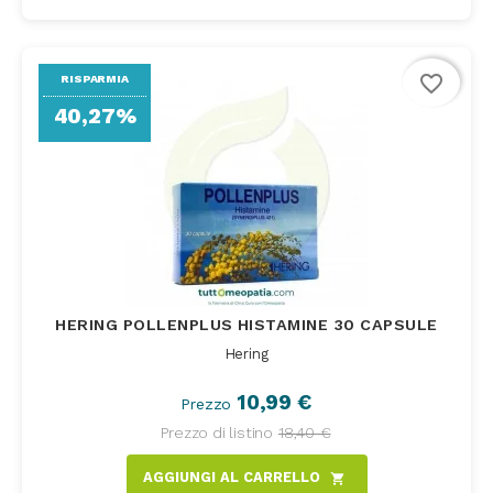
favorite_border
RISPARMIA
40,27%
HERING POLLENPLUS HISTAMINE 30 CAPSULE
Hering
10,99 €
Prezzo
Prezzo di listino
18,40 €
AGGIUNGI AL CARRELLO
shopping_cart