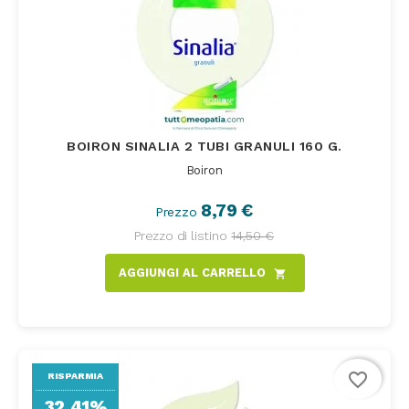
BOIRON SINALIA 2 TUBI GRANULI 160 G.
Boiron
8,79 €
Prezzo
Prezzo di listino
14,50 €
AGGIUNGI AL CARRELLO
shopping_cart
favorite_border
RISPARMIA
32,41%