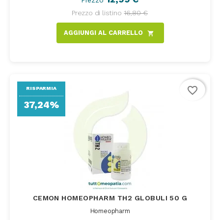
Prezzo di listino
16,80 €
AGGIUNGI AL CARRELLO
shopping_cart
favorite_border
RISPARMIA
37,24%
CEMON HOMEOPHARM TH2 GLOBULI 50 G
Homeopharm