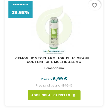
favorite_border
RISPARMIA
38,68%
CEMON HOMEOPHARM HORUS H6 GRANULI
CONTENITORE MULTIDOSE 6G
Homeopharm
6,99 €
Prezzo
Prezzo di listino
11,40 €
AGGIUNGI AL CARRELLO
shopping_cart