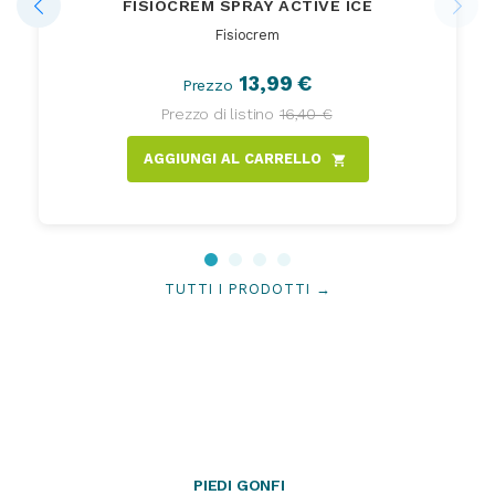
FISIOCREM SPRAY ACTIVE ICE
Fisiocrem
13,99 €
Prezzo
Prezzo di listino
16,40 €
AGGIUNGI AL CARRELLO
shopping_cart
TUTTI I PRODOTTI →
PIEDI GONFI