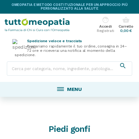
OMEOPATIA E METODO COSTITUZIONALE PER UN APPROCCIO PIÙ
PERSONALIZZATO ALLA SALUTE
face
shopping_basket
Accedi
Carrello
Registrati
0,00 €
Spedizione veloce e tracciata
Prepariamo rapidamente il tuo ordine, consegna in 24–
72 ore e riceverai una notifica al momento della
spedizione.

MENU
Piedi gonfi