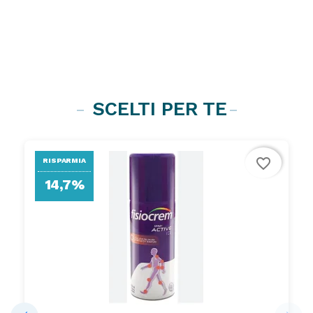
SCELTI PER TE
favorite_border
RISPARMIA
14,7%