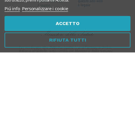
suo utilizzo, premi il pulsante Accetta.
Piú info
Personalizzare i cookie
ACCETTO
RIFIUTA TUTTI
Per verificare che Tuttomeopatia è una Farmacia Online
Italiana affidabile, autorizzata dal Ministero della Salute,
CLICCA QUI
PAGAMENTI
SICURI
SPEDIZIONI RAPIDE
SEGUICI SUI SOCIAL