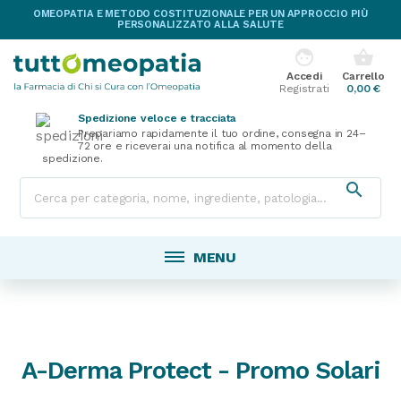
OMEOPATIA E METODO COSTITUZIONALE PER UN APPROCCIO PIÙ
PERSONALIZZATO ALLA SALUTE
face
shopping_basket
Accedi
Carrello
Registrati
0,00 €
Spedizione veloce e tracciata
Prepariamo rapidamente il tuo ordine, consegna in 24–
72 ore e riceverai una notifica al momento della
spedizione.

MENU
A-Derma Protect - Promo Solari