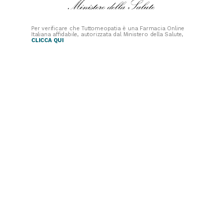
Per verificare che Tuttomeopatia è una Farmacia Online
Italiana affidabile, autorizzata dal Ministero della Salute,
CLICCA QUI
PAGAMENTI
SICURI
SPEDIZIONI RAPIDE
SEGUICI SUI SOCIAL