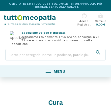
OMEOPATIA E METODO COSTITUZIONALE PER UN APPROCCIO PIÙ
PERSONALIZZATO ALLA SALUTE
face
shopping_basket
Accedi
Carrello
Registrati
0,00 €
Spedizione veloce e tracciata
Prepariamo rapidamente il tuo ordine, consegna in 24–
72 ore e riceverai una notifica al momento della
spedizione.

MENU
Cura