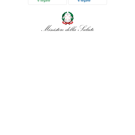
Per verificare che Tuttomeopatia è una Farmacia Online
Italiana affidabile, autorizzata dal Ministero della Salute,
CLICCA QUI
PAGAMENTI
SICURI
SPEDIZIONI RAPIDE
SEGUICI SUI SOCIAL