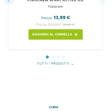
FISIOCREM SPRAY ACTIVE ICE
Fisiocrem
13,99 €
Prezzo
Prezzo di listino
16,40 €
AGGIUNGI AL CARRELLO
shopping_cart
TUTTI I PRODOTTI →
CURA