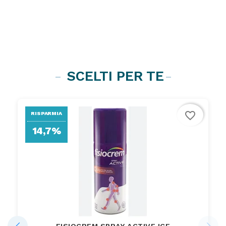
SCELTI PER TE
favorite_border
RISPARMIA
14,7%