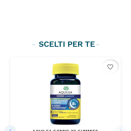
SCELTI PER TE
favorite_border