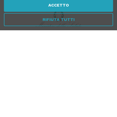
ACCETTO
RIFIUTA TUTTI
Per verificare che Tuttomeopatia è una Farmacia Online
Italiana affidabile, autorizzata dal Ministero della Salute,
CLICCA QUI
PAGAMENTI
SICURI
SPEDIZIONI RAPIDE
SEGUICI SUI SOCIAL