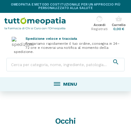
OMEOPATIA E METODO COSTITUZIONALE PER UN APPROCCIO PIÙ
PERSONALIZZATO ALLA SALUTE
face
shopping_basket
Accedi
Carrello
Registrati
0,00 €
Spedizione veloce e tracciata
Prepariamo rapidamente il tuo ordine, consegna in 24–
72 ore e riceverai una notifica al momento della
spedizione.

MENU
Occhi