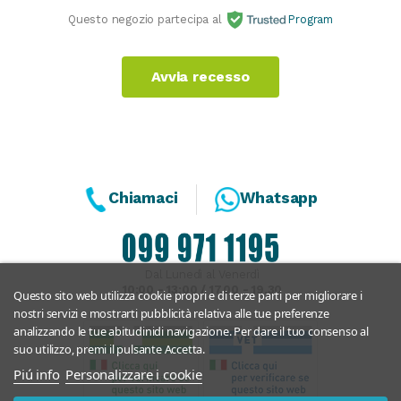
Questo negozio partecipa al
Program
Avvia recesso
Chiamaci
Whatsapp
Dal Lunedì al Venerdì
10:00 - 13:00 / 17.00 - 19.30
Questo sito web utilizza cookie propri e di terze parti per migliorare i
nostri servizi e mostrarti pubblicità relativa alle tue preferenze
analizzando le tue abitudinidi navigazione. Per dare il tuo consenso al
suo utilizzo, premi il pulsante Accetta.
Piú info
Personalizzare i cookie