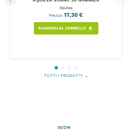
AQUILEA SONNO 30 GUMMIES
Aquilea
17,30 €
Prezzo
AGGIUNGI AL CARRELLO
shopping_cart
TUTTI I PRODOTTI →
OCCHI