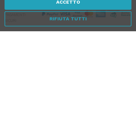
ACCETTO
PAGAMENTI
RIFIUTA TUTTI
SICURI
SPEDIZIONI RAPIDE
SEGUICI SUI SOCIAL
© 2026 Tuttomeopatia.com - La Farmacia di chi si cura con
l'Omeopatia - Tutti i diritti riservati
FARMACIA SPIRITO SANTO S.R.L. - dott. Dario Dinoi iscritto Ordine
Farmacisti Taranto al n. 879
Via Federico Schiavoni, 15 - 74024 Manduria (TA) - Email: