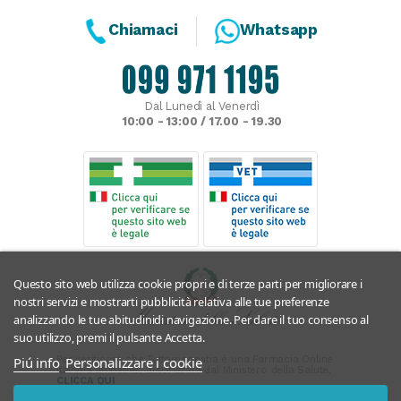
Chiamaci
Whatsapp
Dal Lunedì al Venerdì
10:00 - 13:00 / 17.00 - 19.30
Questo sito web utilizza cookie propri e di terze parti per migliorare i
nostri servizi e mostrarti pubblicità relativa alle tue preferenze
analizzando le tue abitudinidi navigazione. Per dare il tuo consenso al
suo utilizzo, premi il pulsante Accetta.
Per verificare che Tuttomeopatia è una Farmacia Online
Piú info
Personalizzare i cookie
Italiana affidabile, autorizzata dal Ministero della Salute,
CLICCA QUI