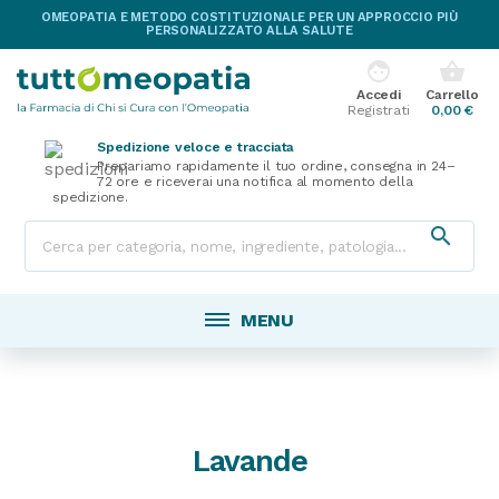
OMEOPATIA E METODO COSTITUZIONALE PER UN APPROCCIO PIÙ
PERSONALIZZATO ALLA SALUTE
face
shopping_basket
Accedi
Carrello
Registrati
0,00 €
Spedizione veloce e tracciata
Prepariamo rapidamente il tuo ordine, consegna in 24–
72 ore e riceverai una notifica al momento della
spedizione.

MENU
Lavande