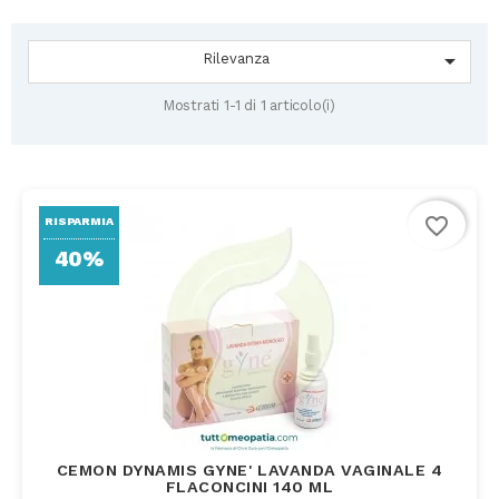

Rilevanza
Mostrati 1-1 di 1 articolo(i)
favorite_border
RISPARMIA
40%
CEMON DYNAMIS GYNE' LAVANDA VAGINALE 4
FLACONCINI 140 ML