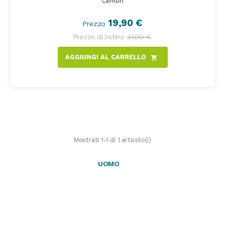
Cemon
19,90 €
Prezzo
Prezzo di listino
31,00 €
AGGIUNGI AL CARRELLO
shopping_cart
Mostrati 1-1 di 1 articolo(i)
UOMO