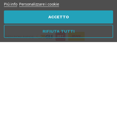
Piú info
Personalizzare i cookie
PAGAMENTI
ACCETTO
SICURI
RIFIUTA TUTTI
SPEDIZIONI RAPIDE
SEGUICI SUI SOCIAL
© 2026 Tuttomeopatia.com - La Farmacia di chi si cura con
l'Omeopatia - Tutti i diritti riservati
FARMACIA SPIRITO SANTO S.R.L. - dott. Dario Dinoi iscritto Ordine
Farmacisti Taranto al n. 879
Via Federico Schiavoni, 15 - 74024 Manduria (TA) - Email: