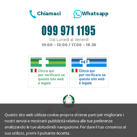
Chiamaci
Whatsapp
Dal Lunedì al Venerdì
10:00 - 13:00 / 17.00 - 19.30
Questo sito web utilizza cookie propri e di terze parti per migliorare i
nostri servizi e mostrarti pubblicità relativa alle tue preferenze
Per verificare che Tuttomeopatia è una Farmacia Online
analizzando le tue abitudinidi navigazione. Per dare il tuo consenso al
Italiana affidabile, autorizzata dal Ministero della Salute,
suo utilizzo, premi il pulsante Accetta.
CLICCA QUI