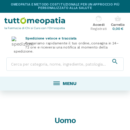
OMEOPATIA E METODO COSTITUZIONALE PER UN APPROCCIO PIÙ
PERSONALIZZATO ALLA SALUTE
face
shopping_basket
Accedi
Carrello
Registrati
0,00 €
Spedizione veloce e tracciata
Prepariamo rapidamente il tuo ordine, consegna in 24–
72 ore e riceverai una notifica al momento della
spedizione.

MENU
Uomo