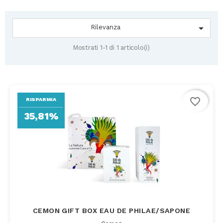

Rilevanza
Mostrati 1-1 di 1 articolo(i)
favorite_border
RISPARMIA
35,81%
CEMON GIFT BOX EAU DE PHILAE/SAPONE