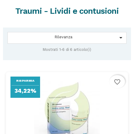
Traumi - Lividi e contusioni

Rilevanza
Mostrati 1-6 di 6 articolo(i)
favorite_border
RISPARMIA
34,22%