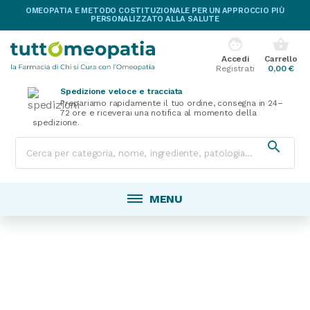
OMEOPATIA E METODO COSTITUZIONALE PER UN APPROCCIO PIÙ
PERSONALIZZATO ALLA SALUTE
face
shopping_basket
Accedi
Carrello
Registrati
0,00 €
Spedizione veloce e tracciata
Prepariamo rapidamente il tuo ordine, consegna in 24–
72 ore e riceverai una notifica al momento della
spedizione.

MENU