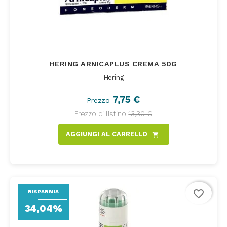
HERING ARNICAPLUS CREMA 50G
Hering
7,75 €
Prezzo
Prezzo di listino
13,30 €
AGGIUNGI AL CARRELLO
shopping_cart
favorite_border
RISPARMIA
34,04%