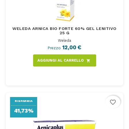
WELEDA ARNICA BIO FORTE 60% GEL LENITIVO
25 G
Weleda
12,00 €
Prezzo
AGGIUNGI AL CARRELLO
shopping_cart
favorite_border
RISPARMIA
41,73%