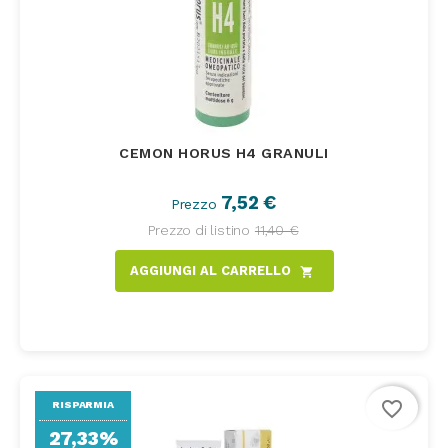
CEMON HORUS H4 GRANULI
7,52 €
Prezzo
Prezzo di listino
11,40 €
AGGIUNGI AL CARRELLO
shopping_cart
favorite_border
RISPARMIA
27,33%