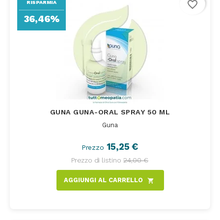
favorite_border
RISPARMIA
36,46%
GUNA GUNA-ORAL SPRAY 50 ML
Guna
15,25 €
Prezzo
Prezzo di listino
24,00 €
AGGIUNGI AL CARRELLO
shopping_cart