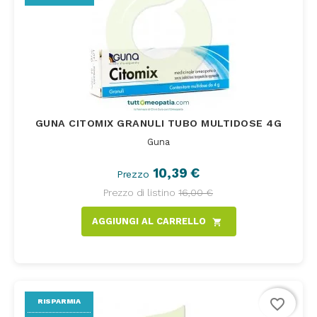
GUNA CITOMIX GRANULI TUBO MULTIDOSE 4G
Guna
10,39 €
Prezzo
Prezzo di listino
16,00 €
AGGIUNGI AL CARRELLO
shopping_cart
favorite_border
RISPARMIA