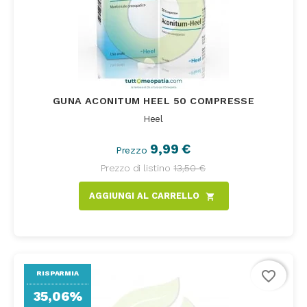
GUNA ACONITUM HEEL 50 COMPRESSE
Heel
9,99 €
Prezzo
Prezzo di listino
13,50 €
AGGIUNGI AL CARRELLO
shopping_cart
favorite_border
RISPARMIA
35,06%