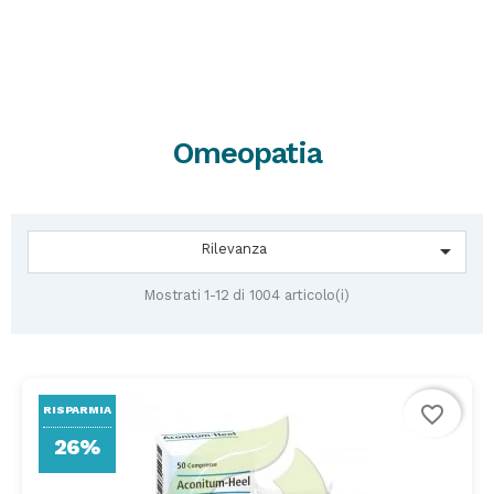
Omeopatia

Rilevanza
Mostrati 1-12 di 1004 articolo(i)
favorite_border
RISPARMIA
26%