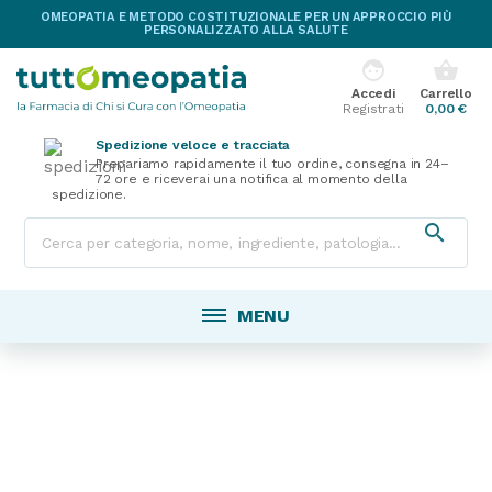
OMEOPATIA E METODO COSTITUZIONALE PER UN APPROCCIO PIÙ
PERSONALIZZATO ALLA SALUTE
face
shopping_basket
Accedi
Carrello
Registrati
0,00 €
Spedizione veloce e tracciata
Prepariamo rapidamente il tuo ordine, consegna in 24–
72 ore e riceverai una notifica al momento della
spedizione.

MENU