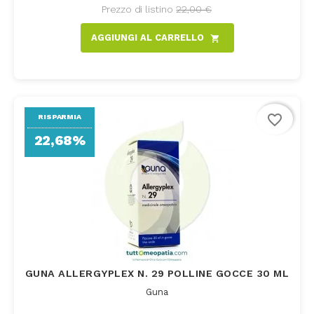
Prezzo di listino
22,00 €
AGGIUNGI AL CARRELLO
shopping_cart
favorite_border
RISPARMIA
22,68%
GUNA ALLERGYPLEX N. 29 POLLINE GOCCE 30 ML
Guna