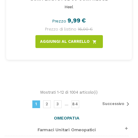
Heel
9,99 €
Prezzo
Prezzo di listino
16,00 €
AGGIUNGI AL CARRELLO
shopping_cart
Mostrati 1-12 di 1004 articolo(i)

Successivo
1
2
3
…
84
OMEOPATIA

Farmaci Unitari Omeopatici