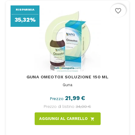
favorite_border
RISPARMIA
35,32%
GUNA OMEOTOX SOLUZIONE 150 ML
Guna
21,99 €
Prezzo
Prezzo di listino
34,00 €
AGGIUNGI AL CARRELLO
shopping_cart