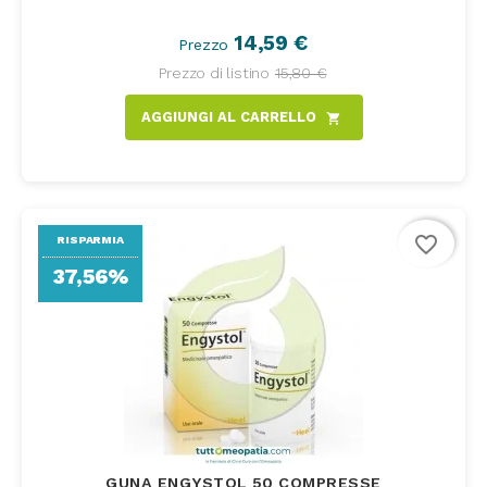
14,59 €
Prezzo
Prezzo di listino
15,80 €
AGGIUNGI AL CARRELLO
shopping_cart
favorite_border
RISPARMIA
37,56%
GUNA ENGYSTOL 50 COMPRESSE