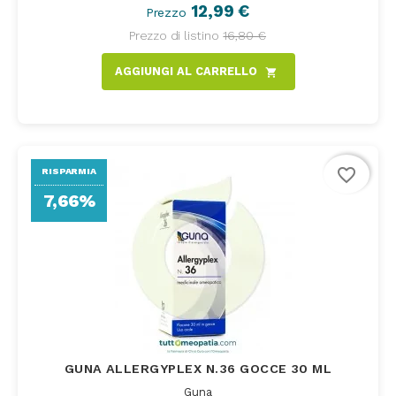
12,99 €
Prezzo
Prezzo di listino
16,80 €
AGGIUNGI AL CARRELLO
shopping_cart
favorite_border
RISPARMIA
7,66%
GUNA ALLERGYPLEX N.36 GOCCE 30 ML
Guna