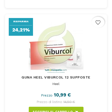
favorite_border
RISPARMIA
24,21%
GUNA HEEL VIBURCOL 12 SUPPOSTE
Heel
10,99 €
Prezzo
Prezzo di listino
14,50 €
AGGIUNGI AL CARRELLO