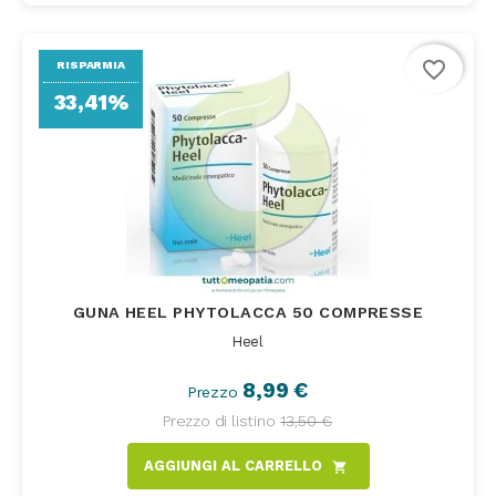
favorite_border
RISPARMIA
33,41%
GUNA HEEL PHYTOLACCA 50 COMPRESSE
Heel
8,99 €
Prezzo
Prezzo di listino
13,50 €
AGGIUNGI AL CARRELLO
shopping_cart