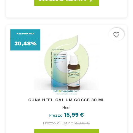
shopping_cart
favorite_border
RISPARMIA
30,48%
GUNA HEEL GALIUM GOCCE 30 ML
Heel
15,99 €
Prezzo
Prezzo di listino
23,00 €