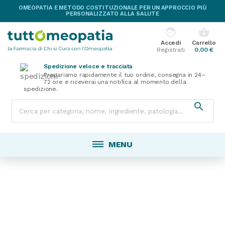
OMEOPATIA E METODO COSTITUZIONALE PER UN APPROCCIO PIÙ
PERSONALIZZATO ALLA SALUTE
face
shopping_basket
Accedi
Carrello
Registrati
0,00 €
Spedizione veloce e tracciata
Prepariamo rapidamente il tuo ordine, consegna in 24–
72 ore e riceverai una notifica al momento della
spedizione.

MENU