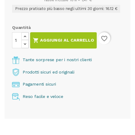
Prezzo praticato più basso negli ultimi 30 giorni: 16.12 €
Quantità
favorite_border

AGGIUNGI AL CARRELLO
Tante sorprese per i nostri clienti
Prodotti sicuri ed originali
Pagamenti sicuri
Reso facile e veloce