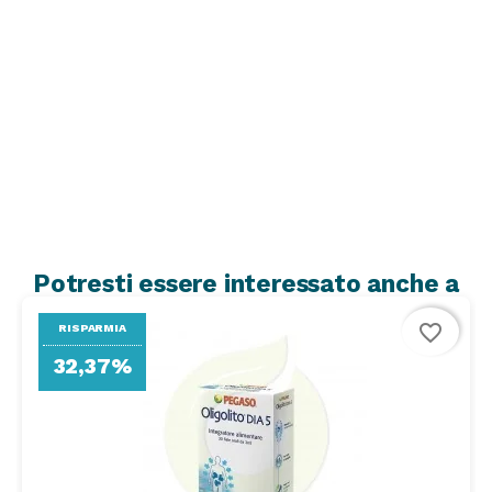
Potresti essere interessato anche a
favorite_border
RISPARMIA
32,37%