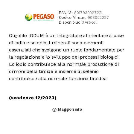
EAN-13:
8017930027221
Codice Minsan:
903052227
Disponibile:
3 Articoli
Oligolito IODUM è un integratore alimentare a base
di iodio e selenio. I minerali sono elementi
essenziali che svolgono un ruolo fondamentale per
la regolazione e lo sviluppo dei processi biologici.
Lo iodio contribuisce alla normale produzione di
ormoni della tiroide e insieme al selenio
contribuisce alla normale funzione tiroidea.
(scadenza 12/2023)
Maggiori info
info_outline