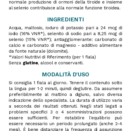
normale produzione di ormoni della tiroide e insieme
al selenio contribuisce alla normale funzione tiroidea.
INGREDIENTI
Acqua, maltosio, ioduro di potassio pari a 24 mcg di
iodio (16% VNR*), selenito di sodio pari a 8,25 mcg di
selenio (15% VNR*); antiagglomerante: carbonato di
calcio e carbonato di magnesio - additivo alimentare
da fonte naturale (dolomite).
*Valori Nutritivi di Riferimento (per 1 fiala)
Senza
glutine
, alcool e conservanti.
MODALITÀ D'USO
Si consiglia 1 fiala al giorno. Tenere il contenuto sotto
la lingua per 1-2 minuti, quindi deglutire. Da assumere
preferibilmente al mattino a digiuno, salvo diversa
indicazione dello specialista. La durata di utilizzo varia
a seconda dei risultati ottenuti. Negli stati legati a
problemi specifici 3 o 4 somministrazioni possono
essere sufficienti. Per ristabilire l'equilibrio può
essere necessario un periodo prolungato (anche 2-4
mesi). È bene distanziare la frequenza di assunzione