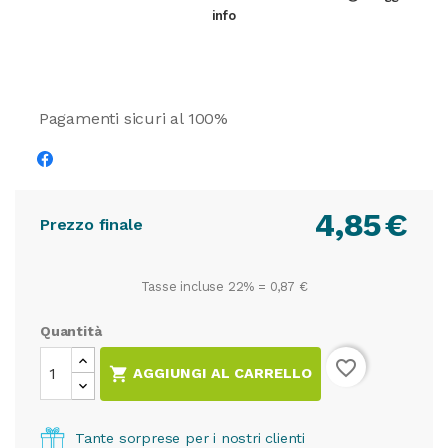
info
Pagamenti sicuri al 100%
4,85
€
Prezzo finale
Tasse incluse 22% =
0,87 €
Quantità
favorite_border

AGGIUNGI AL CARRELLO
Tante sorprese per i nostri clienti