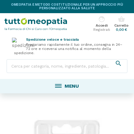
OMEOPATIA E METODO COSTITUZIONALE PER UN APPROCCIO PIÙ
PERSONALIZZATO ALLA SALUTE
face
shopping_basket
Accedi
Carrello
Registrati
0,00 €
Spedizione veloce e tracciata
Prepariamo rapidamente il tuo ordine, consegna in 24–
72 ore e riceverai una notifica al momento della
spedizione.

MENU