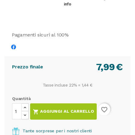
info
Pagamenti sicuri al 100%
7,99
€
Prezzo finale
Tasse incluse 22% =
1,44 €
Quantità
favorite_border

AGGIUNGI AL CARRELLO
Tante sorprese per i nostri clienti