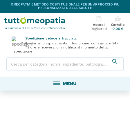
OMEOPATIA E METODO COSTITUZIONALE PER UN APPROCCIO PIÙ
PERSONALIZZATO ALLA SALUTE
face
shopping_basket
Accedi
Carrello
Registrati
0,00 €
Spedizione veloce e tracciata
Prepariamo rapidamente il tuo ordine, consegna in 24–
72 ore e riceverai una notifica al momento della
spedizione.

MENU