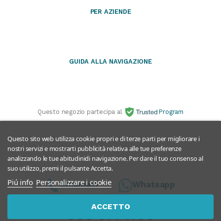
PER AZIENDE
GUIDA ALLA NAVIGAZIONE
Questo negozio partecipa al
Program
Questo sito web utilizza cookie propri e di terze parti per migliorare i
nostri servizi e mostrarti pubblicità relativa alle tue preferenze
analizzando le tue abitudinidi navigazione. Per dare il tuo consenso al
suo utilizzo, premi il pulsante Accetta.
Piú info
Personalizzare i cookie
Chiamaci
Whatsapp
ACCETTO