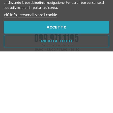
analizzando le tue abitudinidi navigazione. Per dare il tuo consenso al
suo utilizzo, premi il pulsante Accetta.
Piú info
Personalizzare i cookie
Chiamaci
Whatsapp
ACCETTO
RIFIUTA TUTTI
Dal Lunedì al Venerdì
10:00 - 13:00 / 17.00 - 19.30