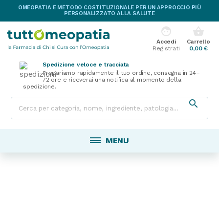
OMEOPATIA E METODO COSTITUZIONALE PER UN APPROCCIO PIÙ
PERSONALIZZATO ALLA SALUTE
face
shopping_basket
Accedi
Carrello
Registrati
0,00 €
Spedizione veloce e tracciata
Prepariamo rapidamente il tuo ordine, consegna in 24–
72 ore e riceverai una notifica al momento della
spedizione.

MENU