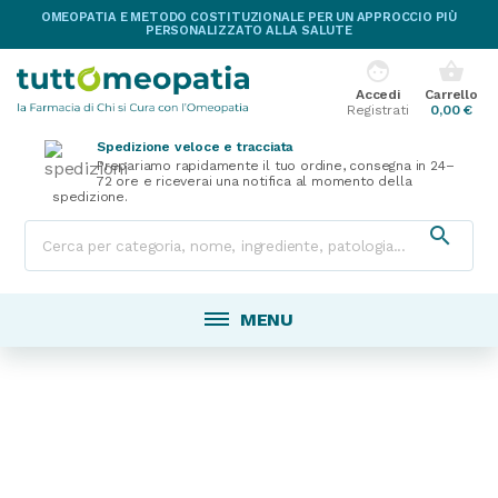
OMEOPATIA E METODO COSTITUZIONALE PER UN APPROCCIO PIÙ
PERSONALIZZATO ALLA SALUTE
face
shopping_basket
Accedi
Carrello
Registrati
0,00 €
Spedizione veloce e tracciata
Prepariamo rapidamente il tuo ordine, consegna in 24–
72 ore e riceverai una notifica al momento della
spedizione.

MENU