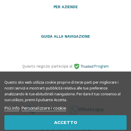
PER AZIENDE
GUIDA ALLA NAVIGAZIONE
Questo negozio partecipa al
Program
Questo sito web utilizza cookie propri e di terze parti per migliorare i
nostri servizi e mostrarti pubblicità relativa alle tue preferenze
analizzando le tue abitudinidi navigazione. Per dare il tuo consenso al
suo utilizzo, premi il pulsante Accetta.
Piú info
Personalizzare i cookie
Chiamaci
Whatsapp
ACCETTO