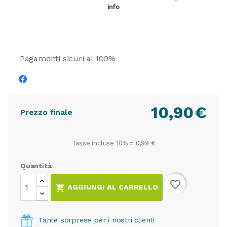
info
Pagamenti sicuri al 100%
10,90
€
Prezzo finale
Tasse incluse 10% =
0,99 €
Quantità
favorite_border

AGGIUNGI AL CARRELLO
Tante sorprese per i nostri clienti