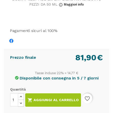
PEZZI DA 50 ML
Maggiori info
info_outline
Pagamenti sicuri al 100%
81,90
€
Prezzo finale
Tasse incluse 22% =
14,77 €
Disponibile con consegna in 5 / 7 giorni
check_circle
Quantità
favorite_border

AGGIUNGI AL CARRELLO