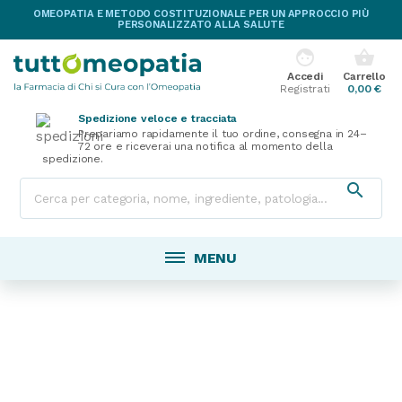
OMEOPATIA E METODO COSTITUZIONALE PER UN APPROCCIO PIÙ
PERSONALIZZATO ALLA SALUTE
face
shopping_basket
Accedi
Carrello
Registrati
0,00 €
Spedizione veloce e tracciata
Prepariamo rapidamente il tuo ordine, consegna in 24–
72 ore e riceverai una notifica al momento della
spedizione.

MENU