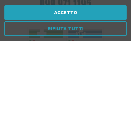
ACCETTO
Dal Lunedì al Venerdì
10:00 - 13:00 / 17.00 - 19.30
RIFIUTA TUTTI
Per verificare che Tuttomeopatia è una Farmacia Online
Italiana affidabile, autorizzata dal Ministero della Salute,
CLICCA QUI
PAGAMENTI
SICURI