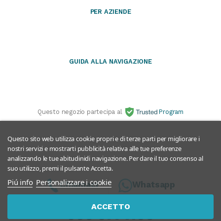
PER AZIENDE
GUIDA ALLA NAVIGAZIONE
Questo negozio partecipa al
Program
Questo sito web utilizza cookie propri e di terze parti per migliorare i
nostri servizi e mostrarti pubblicità relativa alle tue preferenze
analizzando le tue abitudinidi navigazione. Per dare il tuo consenso al
suo utilizzo, premi il pulsante Accetta.
Piú info
Personalizzare i cookie
Chiamaci
Whatsapp
ACCETTO