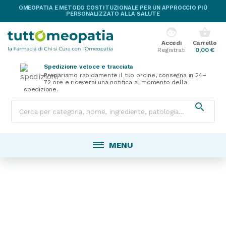
OMEOPATIA E METODO COSTITUZIONALE PER UN APPROCCIO PIÙ
PERSONALIZZATO ALLA SALUTE
face
shopping_basket
Accedi
Carrello
Registrati
0,00 €
Spedizione veloce e tracciata
Prepariamo rapidamente il tuo ordine, consegna in 24–
72 ore e riceverai una notifica al momento della
spedizione.

MENU