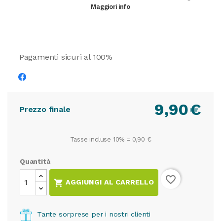
Maggiori info
Pagamenti sicuri al 100%
9,90
€
Prezzo finale
Tasse incluse 10% =
0,90 €
Quantità
favorite_border

AGGIUNGI AL CARRELLO
Tante sorprese per i nostri clienti