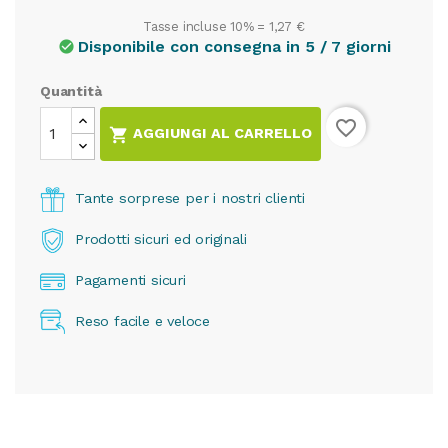
Tasse incluse 10% =
1,27 €
Disponibile con consegna in 5 / 7 giorni
check_circle
Quantità
favorite_border

AGGIUNGI AL CARRELLO
Tante sorprese per i nostri clienti
Prodotti sicuri ed originali
Pagamenti sicuri
Reso facile e veloce