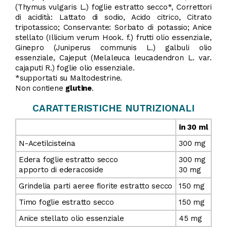
(Thymus vulgaris L.) foglie estratto secco*, Correttori
di acidità: Lattato di sodio, Acido citrico, Citrato
tripotassico; Conservante: Sorbato di potassio; Anice
stellato (Illicium verum Hook. f.) frutti olio essenziale,
Ginepro (Juniperus communis L.) galbuli olio
essenziale, Cajeput (Melaleuca leucadendron L. var.
cajaputi R.) foglie olio essenziale.
*supportati su Maltodestrine.
Non contiene
glutine
.
CARATTERISTICHE NUTRIZIONALI
in 30 ml
N-Acetilcisteina
300 mg
Edera foglie estratto secco
300 mg
apporto di ederacoside
30 mg
Grindelia parti aeree fiorite estratto secco
150 mg
Timo foglie estratto secco
150 mg
Anice stellato olio essenziale
45 mg