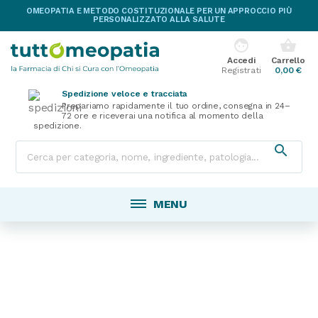
OMEOPATIA E METODO COSTITUZIONALE PER UN APPROCCIO PIÙ
PERSONALIZZATO ALLA SALUTE
face
shopping_basket
Accedi
Carrello
Registrati
0,00 €
Spedizione veloce e tracciata
Prepariamo rapidamente il tuo ordine, consegna in 24–
72 ore e riceverai una notifica al momento della
spedizione.

MENU