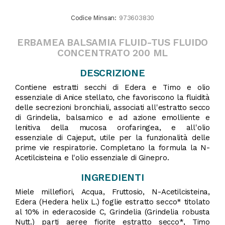
Codice Minsan:
973603830
ERBAMEA BALSAMIA FLUID-TUS FLUIDO
CONCENTRATO 200 ML
DESCRIZIONE
Contiene estratti secchi di Edera e Timo e olio
essenziale di Anice stellato, che favoriscono la fluidità
delle secrezioni bronchiali, associati all'estratto secco
di Grindelia, balsamico e ad azione emolliente e
lenitiva della mucosa orofaringea, e all'olio
essenziale di Cajeput, utile per la funzionalità delle
prime vie respiratorie. Completano la formula la N-
Acetilcisteina e l'olio essenziale di Ginepro.
INGREDIENTI
Miele millefiori, Acqua, Fruttosio, N-Acetilcisteina,
Edera (Hedera helix L.) foglie estratto secco* titolato
al 10% in ederacoside C, Grindelia (Grindelia robusta
Nutt.) parti aeree fiorite estratto secco*, Timo