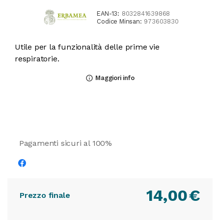
EAN-13:
8032841639868
Codice Minsan:
973603830
Utile per la funzionalità delle prime vie
respiratorie.
Maggiori info
info_outline
Pagamenti sicuri al 100%
14,00
€
Prezzo finale