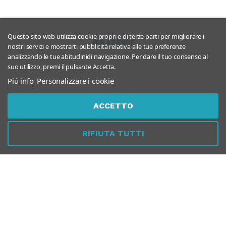
Questo sito web utilizza cookie propri e di terze parti per migliorare i
PER AZIENDE
nostri servizi e mostrarti pubblicità relativa alle tue preferenze
analizzando le tue abitudinidi navigazione. Per dare il tuo consenso al
suo utilizzo, premi il pulsante Accetta.
Piú info
Personalizzare i cookie
ACCETTO
GUIDA ALLA NAVIGAZIONE
RIFIUTA TUTTI
Questo negozio partecipa al
Program