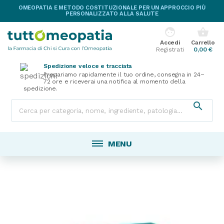
OMEOPATIA E METODO COSTITUZIONALE PER UN APPROCCIO PIÙ
PERSONALIZZATO ALLA SALUTE
face
shopping_basket
Accedi
Carrello
Registrati
0,00 €
Spedizione veloce e tracciata
Prepariamo rapidamente il tuo ordine, consegna in 24–
72 ore e riceverai una notifica al momento della
spedizione.

MENU