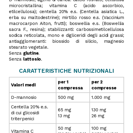
microcristallina; vitamina C (acido ascorbico,
etilcellulosa); centella 20% e.s. (Centella asiatica L.,
erba su maltodestrine); mirtillo rosso e.s. (Vaccinium
macrocarpon Aiton, frutti); boswellia e.s. (Boswellia
sacra F., resina); stabilizzanti: carbossimetilcellulosa
sodica reticolata, mono e digliceridi degli acidi grassi;
antiagglomeranti: biossido di silicio, magnesio
stearato vegetale.
Senza
glutine
.
Senza
lattosio
.
CARATTERISTICHE NUTRIZIONALI
per 1
per 2
Valori medi
compressa
compresse
D-mannosio
500 mg
1.000 mg
Centella 20% e.s.
65 mg
130 mg
di cui glicosidi
13 mg
26 mg
triterpenici
50 mg
100 mg
Vitamina C