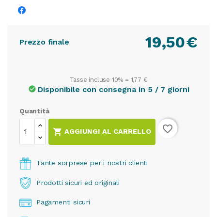
19,50
€
Prezzo finale
Tasse incluse 10% =
1,77 €
Disponibile con consegna in 5 / 7 giorni
check_circle
Quantità
favorite_border

AGGIUNGI AL CARRELLO
Tante sorprese per i nostri clienti
Prodotti sicuri ed originali
Pagamenti sicuri