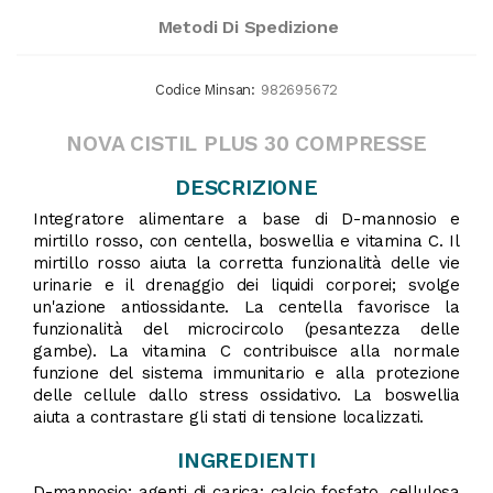
Metodi Di Spedizione
Codice Minsan:
982695672
NOVA CISTIL PLUS 30 COMPRESSE
DESCRIZIONE
Integratore alimentare a base di D-mannosio e
mirtillo rosso, con centella, boswellia e vitamina C. Il
mirtillo rosso aiuta la corretta funzionalità delle vie
urinarie e il drenaggio dei liquidi corporei; svolge
un'azione antiossidante. La centella favorisce la
funzionalità del microcircolo (pesantezza delle
gambe). La vitamina C contribuisce alla normale
funzione del sistema immunitario e alla protezione
delle cellule dallo stress ossidativo. La boswellia
aiuta a contrastare gli stati di tensione localizzati.
INGREDIENTI
D-mannosio; agenti di carica: calcio fosfato, cellulosa